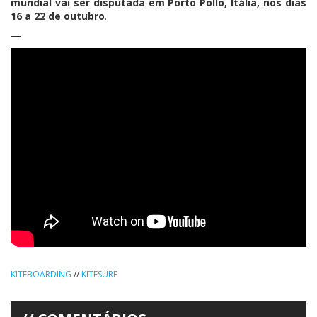
mundial vai ser disputada em Porto Pollo, Itália, nos dias
16 a 22 de outubro
.
—
KITEBOARDING
//
KITESURF