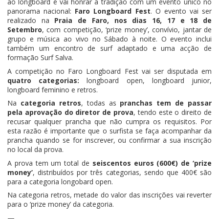
ao longboard e vai honrar a tradição com um evento único no
panorama nacional:
Faro Longboard Fest
. O evento vai ser
realizado na
Praia de Faro, nos dias 16, 17 e 18 de
Setembro
, com competição, ‘prize money’, convívio, jantar de
grupo e música ao vivo no Sábado à noite. O evento inclui
também um encontro de surf adaptado e uma acção de
formação Surf Salva.
A competição no Faro Longboard Fest vai ser disputada em
quatro categorias:
longboard open, longboard junior,
longboard feminino e retros.
Na
categoria retros
, todas as
pranchas tem de passar
pela aprovação do diretor de prova
, tendo este o direito de
recusar qualquer prancha que não cumpra os requisitos. Por
esta razão é importante que o surfista se faça acompanhar da
prancha quando se for inscrever, ou confirmar a sua inscrição
no local da prova.
A prova tem um total de
seiscentos euros (600€) de ‘prize
money’
, distribuídos por três categorias, sendo que 400€ são
para a categoria longobard open.
Na categoria retros, metade do valor das inscrições vai reverter
para o ‘prize money’ da categoria.
—