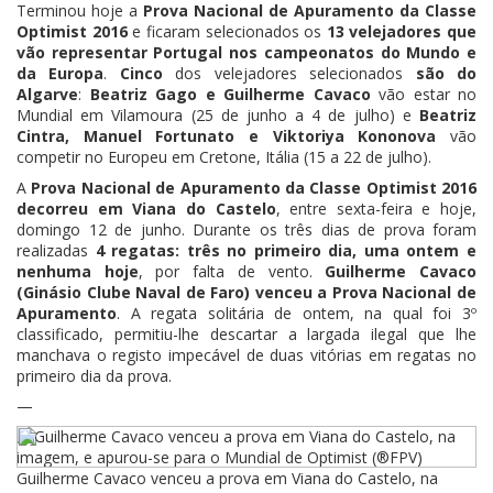
Terminou hoje a
Prova Nacional de Apuramento da Classe
Optimist 2016
e ficaram selecionados os
13 velejadores que
vão representar Portugal nos campeonatos do Mundo e
da Europa
.
Cinco
dos velejadores selecionados
são do
Algarve
:
Beatriz Gago e Guilherme Cavaco
vão estar no
Mundial em Vilamoura (25 de junho a 4 de julho) e
Beatriz
Cintra, Manuel Fortunato e Viktoriya Kononova
vão
competir no Europeu em Cretone, Itália (15 a 22 de julho).
A
Prova Nacional de Apuramento da Classe Optimist 2016
decorreu em Viana do Castelo
, entre sexta-feira e hoje,
domingo 12 de junho. Durante os três dias de prova foram
realizadas
4 regatas: três no primeiro dia, uma ontem e
nenhuma hoje
, por falta de vento.
Guilherme Cavaco
(Ginásio Clube Naval de Faro) venceu a Prova Nacional de
Apuramento
. A regata solitária de ontem, na qual foi 3º
classificado, permitiu-lhe descartar a largada ilegal que lhe
manchava o registo impecável de duas vitórias em regatas no
primeiro dia da prova.
—
Guilherme Cavaco venceu a prova em Viana do Castelo, na