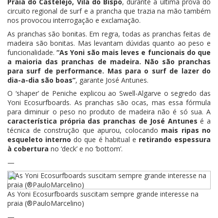
Praia do Castelejo, Vila do Bispo
, durante a última prova do
circuito regional de surf e a prancha que trazia na mão também
nos provocou interrogação e exclamação.
As pranchas são bonitas. Em regra, todas as pranchas feitas de
madeira são bonitas. Mas levantam dúvidas quanto ao peso e
funcionalidade.
“As Yoni são mais leves e funcionais do que
a maioria das pranchas de madeira. Não são pranchas
para surf de performance. Mas para o surf de lazer do
dia-a-dia são boas”
, garante José Antunes.
O ‘shaper’ de Peniche explicou ao Swell-Algarve o segredo das
Yoni Ecosurfboards. As pranchas são ocas, mas essa fórmula
para diminuir o peso no produto de madeira não é só sua. A
característica própria das pranchas de José Antunes
é a
técnica de construção que apurou, colocando
mais ripas no
esqueleto interno
do que é habitual e
retirando espessura
à cobertura
no ‘deck’ e no ‘bottom’.
—
As Yoni Ecosurfboards suscitam sempre grande interesse na
praia (®PauloMarcelino)
—