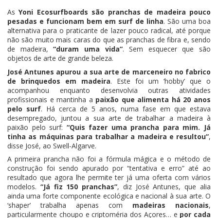
As
Yoni Ecosurfboards são pranchas de madeira pouco
pesadas e funcionam bem em surf de linha
. São uma boa
alternativa para o praticante de lazer pouco radical, até porque
não são muito mais caras do que as pranchas de fibra e, sendo
de madeira,
“duram uma vida”
. Sem esquecer que são
objetos de arte de grande beleza.
José Antunes apurou a sua arte de marceneiro no fabrico
de brinquedos em madeira
. Este foi um ‘hobby’ que o
acompanhou enquanto desenvolvia outras atividades
profissionais e mantinha a
paixão que alimenta há 20 anos
pelo surf
. Há cerca de 5 anos, numa fase em que estava
desempregado, juntou a sua arte de trabalhar a madeira à
paixão pelo surf:
“Quis fazer uma prancha para mim. Já
tinha as máquinas para trabalhar a madeira e resultou”
,
disse José, ao Swell-Algarve.
A primeira prancha não foi a fórmula mágica e o método de
construção foi sendo apurado por “tentativa e erro” até ao
resultado que agora lhe permite ter já uma oferta com vários
modelos.
“Já fiz 150 pranchas”
, diz José Antunes, que alia
ainda uma forte componente ecológica e nacional à sua arte. O
‘shaper’ trabalha apenas com
madeiras nacionais
,
particularmente choupo e criptoméria dos Açores… e
por cada