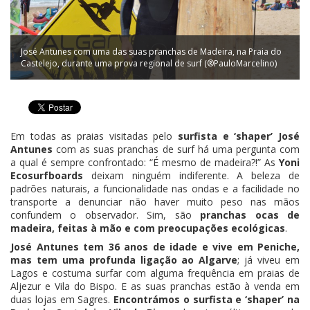
José Antunes com uma das suas pranchas de Madeira, na Praia do
Castelejo, durante uma prova regional de surf (®PauloMarcelino)
Em todas as praias visitadas pelo
surfista e ‘shaper’ José
Antunes
com as suas pranchas de surf há uma pergunta com
a qual é sempre confrontado: “É mesmo de madeira?!” As
Yoni
Ecosurfboards
deixam ninguém indiferente. A beleza de
padrões naturais, a funcionalidade nas ondas e a facilidade no
transporte a denunciar não haver muito peso nas mãos
confundem o observador. Sim, são
pranchas ocas de
madeira, feitas à mão e com preocupações ecológicas
.
José Antunes tem 36 anos de idade e vive em Peniche,
mas tem uma profunda ligação ao Algarve
; já viveu em
Lagos e costuma surfar com alguma frequência em praias de
Aljezur e Vila do Bispo. E as suas pranchas estão à venda em
duas lojas em Sagres.
Encontrámos o surfista e ‘shaper’ na