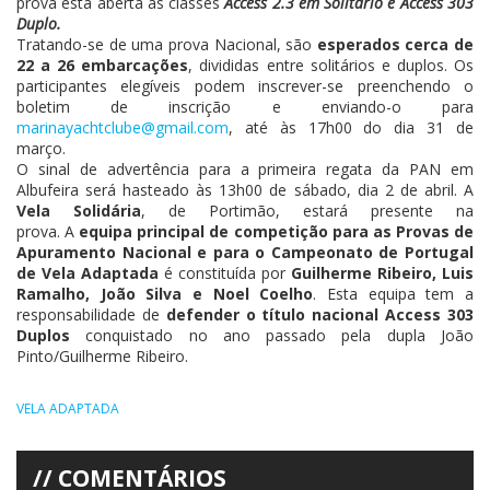
prova esta aberta às classes
Access 2.3 em Solitário e Access 303
Duplo.
Tratando-se de uma prova Nacional, são
esperados cerca de
22 a 26 embarcações
, divididas entre solitários e duplos. Os
participantes elegíveis podem inscrever-se preenchendo o
boletim de inscrição e enviando-o para
marinayachtclube@gmail.com
, até às 17h00 do dia 31 de
março.
O sinal de advertência para a primeira regata da PAN em
Albufeira será hasteado às 13h00 de sábado, dia 2 de abril. A
Vela Solidária
, de Portimão, estará presente na
prova. A
equipa principal de competição para as Provas de
Apuramento Nacional e para o Campeonato de Portugal
de Vela Adaptada
é constituída por
Guilherme Ribeiro, Luis
Ramalho, João Silva e Noel Coelho
. Esta equipa tem a
responsabilidade de
defender o título nacional Access 303
Duplos
conquistado no ano passado pela dupla João
Pinto/Guilherme Ribeiro.
VELA ADAPTADA
COMENTÁRIOS