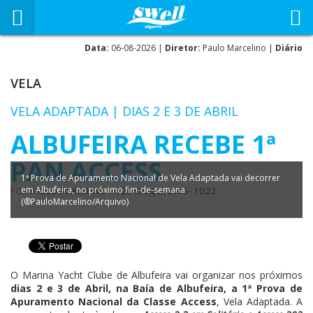
Data:
06-08-2026 |
Diretor:
Paulo Marcelino |
Diário
VELA
VELA ADAPTADA | DIAS 2 E 3 DE ABRIL
ALBUFEIRA RECEBE 1ª
PAN ACCESS
1ª Prova de Apuramento Nacional de Vela Adaptada vai decorrer
em Albufeira, no próximo fim-de-semana
POR
PAULO MARCELINO
EM
28 MARÇO, 2016 - 10:22
(®PauloMarcelino/Arquivo)
O Marina Yacht Clube de Albufeira vai organizar nos próximos
dias 2 e 3 de Abril, na Baía de Albufeira, a 1ª Prova de
Apuramento Nacional da Classe Access
, Vela Adaptada. A