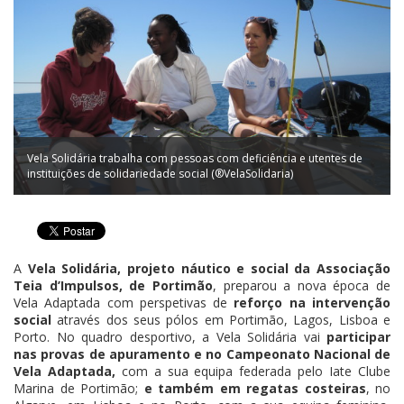
Vela Solidária trabalha com pessoas com deficiência e utentes de
instituições de solidariedade social (®VelaSolidaria)
A
Vela Solidária, projeto náutico e social da Associação
Teia d’Impulsos, de Portimão
, preparou a nova época de
Vela Adaptada com perspetivas de
reforço na intervenção
social
através dos seus pólos em Portimão, Lagos, Lisboa e
Porto. No quadro desportivo, a Vela Solidária vai
participar
nas provas de apuramento e no Campeonato Nacional de
Vela Adaptada,
com a sua equipa federada pelo Iate Clube
Marina de Portimão;
e também em regatas costeiras
, no