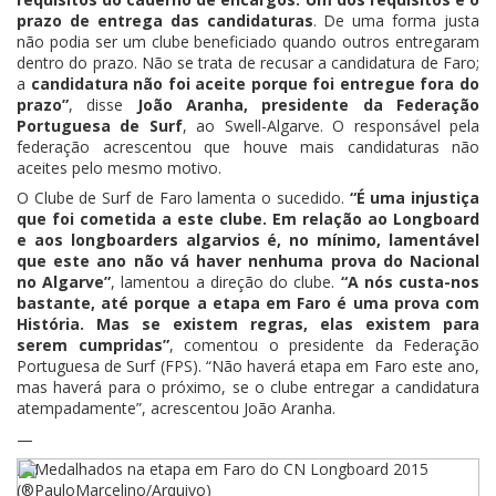
prazo de entrega das candidaturas
. De uma forma justa
não podia ser um clube beneficiado quando outros entregaram
dentro do prazo. Não se trata de recusar a candidatura de Faro;
a
candidatura não foi aceite porque foi entregue fora do
prazo”
, disse
João Aranha, presidente da Federação
Portuguesa de Surf
, ao Swell-Algarve. O responsável pela
federação acrescentou que houve mais candidaturas não
aceites pelo mesmo motivo.
O Clube de Surf de Faro lamenta o sucedido.
“É uma injustiça
que foi cometida a este clube. Em relação ao Longboard
e aos longboarders algarvios é, no mínimo, lamentável
que este ano não vá haver nenhuma prova do Nacional
no Algarve”
, lamentou a direção do clube.
“A nós custa-nos
bastante, até porque a etapa em Faro é uma prova com
História. Mas se existem regras, elas existem para
serem cumpridas”
, comentou o presidente da Federação
Portuguesa de Surf (FPS). “Não haverá etapa em Faro este ano,
mas haverá para o próximo, se o clube entregar a candidatura
atempadamente”, acrescentou João Aranha.
—