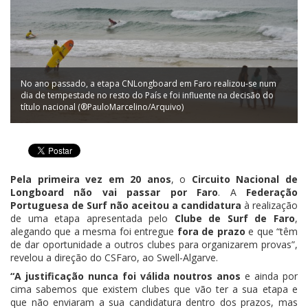
No ano passado, a etapa CNLongboard em Faro realizou-se num
dia de tempestade no resto do País e foi influente na decisão do
título nacional (®PauloMarcelino/Arquivo)
Pela primeira vez em 20 anos
, o
Circuito Nacional de
Longboard não vai passar por Faro
. A
Federação
Portuguesa de Surf não aceitou a candidatura
à realização
de uma etapa apresentada pelo
Clube de Surf de Faro
,
alegando que a mesma foi entregue
fora de prazo
e que “têm
de dar oportunidade a outros clubes para organizarem provas”,
revelou a direção do CSFaro, ao Swell-Algarve.
“A justificação nunca foi válida noutros anos
e ainda por
cima sabemos que existem clubes que vão ter a sua etapa e
que não enviaram a sua candidatura dentro dos prazos, mas