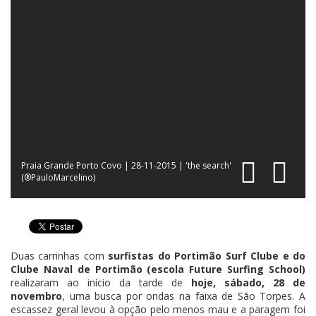
Praia Grande Porto Covo | 28-11-2015 | 'the search'
(®PauloMarcelino)
Duas carrinhas com
surfistas do Portimão Surf Clube e do
Clube Naval de Portimão (escola Future Surfing School)
realizaram ao início da tarde de
hoje, sábado, 28 de
novembro
, uma busca por ondas na faixa de São Torpes. A
escassez geral levou à opção pelo menos mau e a paragem foi