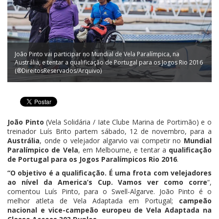
João Pinto vai participar no Mundial de Vela Paralímpica, na
Austrália, e tentar a qualificação de Portugal para os Jogos Rio 2016
(®DireitosReservados/Arquivo)
João Pinto
(Vela Solidária / Iate Clube Marina de Portimão) e o
treinador Luís Brito partem sábado, 12 de novembro, para a
Austrália
, onde o velejador algarvio vai competir no
Mundial
Paralímpico de Vela
, em Melbourne, e tentar a
qualificação
de Portugal para os Jogos Paralímpicos Rio 2016
.
“O objetivo é a qualificação. É uma frota com velejadores
ao nível da America’s Cup. Vamos ver como corre
“,
comentou Luís Pinto, para o Swell-Algarve. João Pinto é o
melhor atleta de Vela Adaptada em Portugal;
campeão
nacional e vice-campeão europeu de Vela Adaptada na