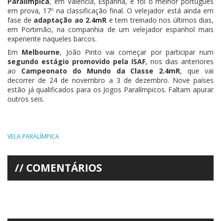
Paralímpica
, em Valência, Espanha, e foi o melhor português
em prova, 17º na classificação final. O velejador está ainda em
fase de
adaptação ao 2.4mR
e tem treinado nos últimos dias,
em Portimão, na companhia de um velejador espanhol mais
experiente naqueles barcos.
Em
Melbourne
, João Pinto vai começar por participar num
segundo estágio promovido pela ISAF
, nos dias anteriores
ao
Campeonato do Mundo da Classe 2.4mR
, que vai
decorrer de 24 de novembro a 3 de dezembro. Nove países
estão já qualificados para os Jogos Paralímpicos. Faltam apurar
outros seis.
VELA PARALÍMPICA
COMENTÁRIOS