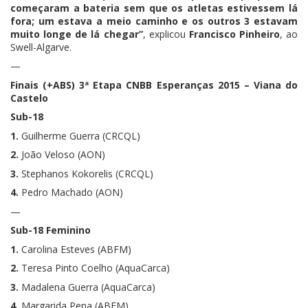
começaram a bateria sem que os atletas estivessem lá
fora; um estava a meio caminho e os outros 3 estavam
muito longe de lá chegar”
, explicou
Francisco Pinheiro
, ao
Swell-Algarve.
—
Finais (+ABS) 3ª Etapa CNBB Esperanças 2015 – Viana do
Castelo
Sub-18
1.
Guilherme Guerra (CRCQL)
2.
João Veloso (AON)
3.
Stephanos Kokorelis (CRCQL)
4.
Pedro Machado (AON)
—
Sub-18 Feminino
1.
Carolina Esteves (ABFM)
2.
Teresa Pinto Coelho (AquaCarca)
3.
Madalena Guerra (AquaCarca)
4.
Margarida Pena (ABFM)