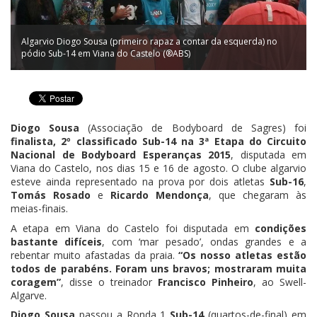
Algarvio Diogo Sousa (primeiro rapaz a contar da esquerda) no
pódio Sub-14 em Viana do Castelo (®ABS)
Diogo Sousa
(Associação de Bodyboard de Sagres) foi
finalista, 2º classificado Sub-14 na 3ª Etapa do Circuito
Nacional de Bodyboard Esperanças 2015
, disputada em
Viana do Castelo, nos dias 15 e 16 de agosto. O clube algarvio
esteve ainda representado na prova por dois atletas
Sub-16
,
Tomás Rosado
e
Ricardo Mendonça
, que chegaram às
meias-finais.
A etapa em Viana do Castelo foi disputada em
condições
bastante difíceis
, com ‘mar pesado’, ondas grandes e a
rebentar muito afastadas da praia.
“Os nosso atletas estão
todos de parabéns. Foram uns bravos; mostraram muita
coragem”
, disse o treinador
Francisco Pinheiro
, ao Swell-
Algarve.
Diogo Sousa
passou a Ronda 1
Sub-14
(quartos-de-final) em