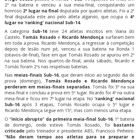
2º na bateria e venceu a sua meia-final, conquistando um
honroso
2º lugar na final
disputada por quatro atletas. Foi a 2ª
final disputada este ano pelo atleta algarvio, que ocupa o
4º
lugar no ‘ranking’ nacional Sub-14
.
A categoria
Sub-16
teve 24 atletas inscritos em Viana do
Castelo.
Tomás Rosado
e
Ricardo Mendonça
surfaram bem
em toda a prova. Ricardo Mendonça, a regressar à competição
depois de lesão num pé, venceu a sua bateria na Ronda 1
(oitavos-de-final), fase em que Tomás Rosado se apurou em 2º
na sua bateria. Nos quartos-de-final, ainda sábado, Ricardo e
Tomás foram 2ºs nas respetivas baterias.
Nas
meias-finais Sub-16
, que deram início ao segundo dia de
prova (domingo),
Tomás Rosado e Ricardo Mendonça
perderam em meias-finais separadas
. Tomás foi 3º na sua
meia-final e concluiu a prova em 5º lugar. Ricardo foi 4º na outra
meia-final e ficou em 7º lugar na etapa. No
‘ranking’ nacional
Sub-16
após 3 etapas, Tomás Rosado ocupa o 5º lugar e
Ricardo Mendonça segue em 15º, mas com menos uma etapa.
O
“início abrupto” da primeira meia-final Sub-16
; 1ª bateria
de domingo, onde esteve Tomás Rosado, foi
bastante
criticado
pelo treinador e presidente ABS, Francisco Pinheiro.
“Não deram tempo aos atletas para se preparar e