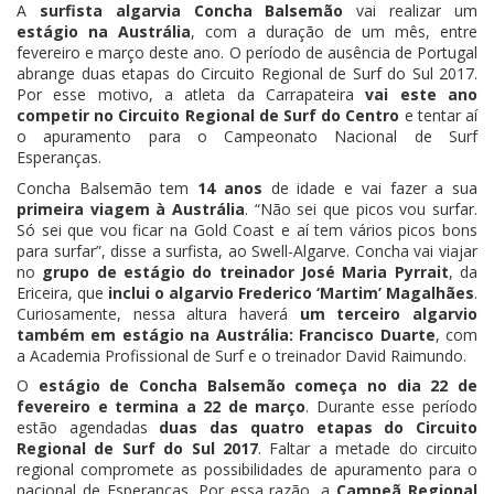
A
surfista algarvia Concha Balsemão
vai realizar um
estágio na Austrália
, com a duração de um mês, entre
fevereiro e março deste ano. O período de ausência de Portugal
abrange duas etapas do Circuito Regional de Surf do Sul 2017.
Por esse motivo, a atleta da Carrapateira
vai este ano
competir no Circuito Regional de Surf do Centro
e tentar aí
o apuramento para o Campeonato Nacional de Surf
Esperanças.
Concha Balsemão tem
14 anos
de idade e vai fazer a sua
primeira viagem à Austrália
. “Não sei que picos vou surfar.
Só sei que vou ficar na Gold Coast e aí tem vários picos bons
para surfar”, disse a surfista, ao Swell-Algarve. Concha vai viajar
no
grupo de estágio do treinador José Maria Pyrrait
, da
Ericeira, que
inclui o algarvio Frederico ‘Martim’ Magalhães
.
Curiosamente, nessa altura haverá
um terceiro algarvio
também em estágio na Austrália: Francisco Duarte
, com
a Academia Profissional de Surf e o treinador David Raimundo.
O
estágio de Concha Balsemão começa no dia 22 de
fevereiro e termina a 22 de março
. Durante esse período
estão agendadas
duas das quatro etapas do Circuito
Regional de Surf do Sul 2017
. Faltar a metade do circuito
regional compromete as possibilidades de apuramento para o
nacional de Esperanças. Por essa razão, a
Campeã Regional