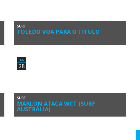
SURF
TOLEDO VOA PARA O TÍTULO
O brasileiro Filipe Toledo venceu o Oi Rio Pro, 4ª Etapa do
Samsung Galaxy Championship Tour (CT) da World Surf […]
JAN
28
SURF
MARLON ATACA WCT (SURF –
AUSTRÁLIA)
Marlon Lipke fez a sua preparação competitiva em provas
do Circuito de Surf do
Algarve(foto:PauloMarcelino/PraiaRocha/Dez13) O surfista
algarvio Marlon Lipke […]