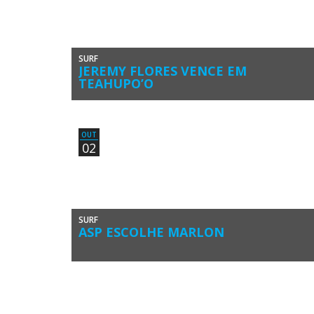
SURF
JEREMY FLORES VENCE EM
TEAHUPO’O
Jeremy Flores venceu o Billabong Pro Tahiti, 7ª Etapa do
Samsung Galaxy Championship Tour (CT), da World Surf
League (WSL). […]
OUT
02
SURF
ASP ESCOLHE MARLON
Marlon Lipke na Praia da Falésia, Vilamoura, em Fevereiro
deste ano, numa etapa do Circuito de Surf do Algarve
(DireitosReservados:PauloMarcelino/Swell-Algarve) […]