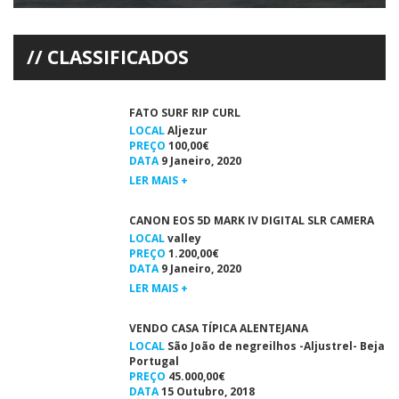
A Vela algarvia dominou o V Troféu Cidade de Viana do Castelo,
Meeting Internacional de Optimist, primeira etapa da Semana […]
CLASSIFICADOS
FATO SURF RIP CURL
LOCAL
Aljezur
PREÇO
100,00€
DATA
9 Janeiro, 2020
LER MAIS +
CANON EOS 5D MARK IV DIGITAL SLR CAMERA
LOCAL
valley
PREÇO
1.200,00€
DATA
9 Janeiro, 2020
LER MAIS +
VENDO CASA TÍPICA ALENTEJANA
LOCAL
São João de negreilhos -Aljustrel- Beja
Portugal
PREÇO
45.000,00€
DATA
15 Outubro, 2018