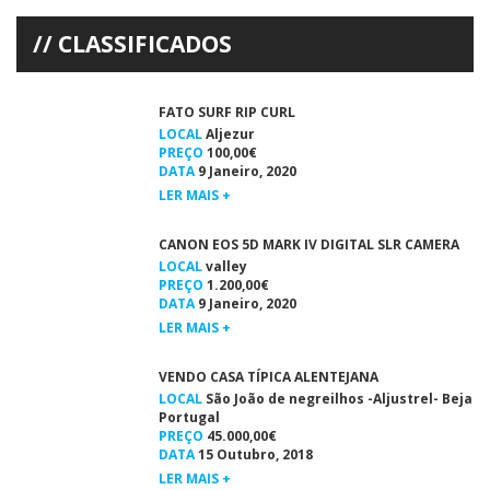
Rafael Pozzatti de amarelo (4º) Dois atletas algarvios integraram o […]
CLASSIFICADOS
FATO SURF RIP CURL
LOCAL
Aljezur
PREÇO
100,00€
DATA
9 Janeiro, 2020
LER MAIS +
CANON EOS 5D MARK IV DIGITAL SLR CAMERA
LOCAL
valley
PREÇO
1.200,00€
DATA
9 Janeiro, 2020
LER MAIS +
VENDO CASA TÍPICA ALENTEJANA
LOCAL
São João de negreilhos -Aljustrel- Beja
Portugal
PREÇO
45.000,00€
DATA
15 Outubro, 2018
LER MAIS +