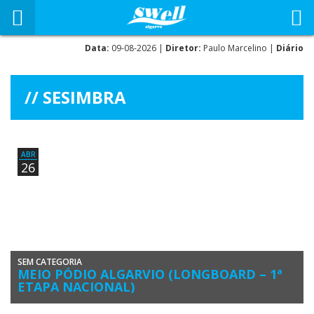
Data:
09-08-2026 |
Diretor:
Paulo Marcelino |
Diário
SESIMBRA
ABR
26
SEM CATEGORIA
MEIO PÓDIO ALGARVIO (LONGBOARD – 1ª
ETAPA NACIONAL)
Algarvios finalistas em Sesimbra: Luís Esteves de vermelho (3º) e