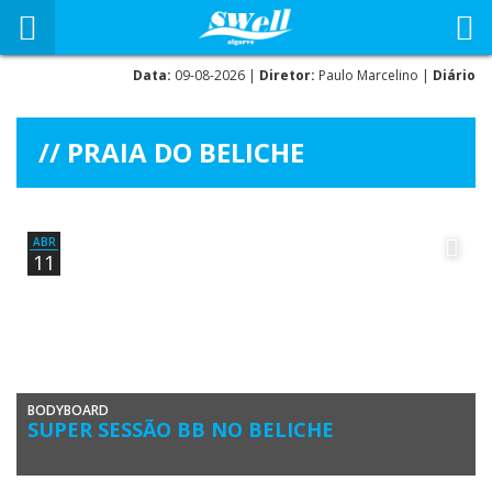
Data:
09-08-2026 |
Diretor:
Paulo Marcelino |
Diário
PRAIA DO BELICHE
ABR
11
BODYBOARD
SUPER SESSÃO BB NO BELICHE
Praia do Beliche, Sagres, sexta-feira 8 de abril. A semana passada deu