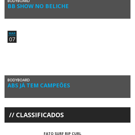
BODYBOARD
BB SHOW NO BELICHE
Praia do Beliche, sábado 30 de janeiro. Boas condições de vento e de
ondulação conjugaram-se ontem para ‘levantar’ a conhecida […]
MAR
07
BODYBOARD
ABS JÁ TEM CAMPEÕES
João Pinheiro (Open), Joana Schenker (Feminino) e Tomás Rosado
(Sub-18) são os campeões do Circuito Inter-sócios 2015 da
Associação de […]
CLASSIFICADOS
FATO SURF RIP CURL