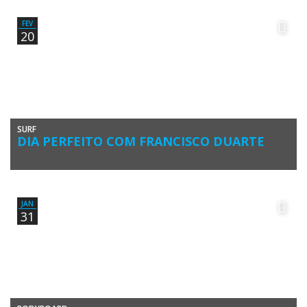
boas ondas no Algarve e sexta-feira foi dia […]
FEV
20
SURF
DIA PERFEITO COM FRANCISCO DUARTE
Praias do Beliche e Ingrina, quinta-feira 18 de fevereiro. Francisco
Duarte viajou de Portimão à procura de ondas no extremo […]
JAN
31