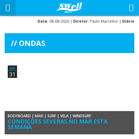
Data:
08-08-2026 |
Diretor:
Paulo Marcelino |
Diário
ONDAS
JAN
31
BODYBOARD
|
MAIS
|
SURF
|
VELA
|
WINDSURF
CONDIÇÕES SEVERAS NO MAR ESTA
SEMANA
O Instituto Português do Mar e da Atmosfera e a Autoridade Marítima