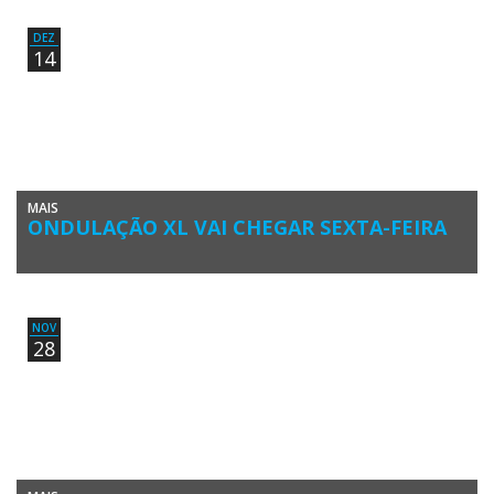
Nacional alertaram para o agravamento severo do estado […]
DEZ
14
MAIS
ONDULAÇÃO XL VAI CHEGAR SEXTA-FEIRA
A forte tempestade atlântica em evolução desde o início da semana
começou hoje a fazer sentir os primeiros efeitos em […]
NOV
28