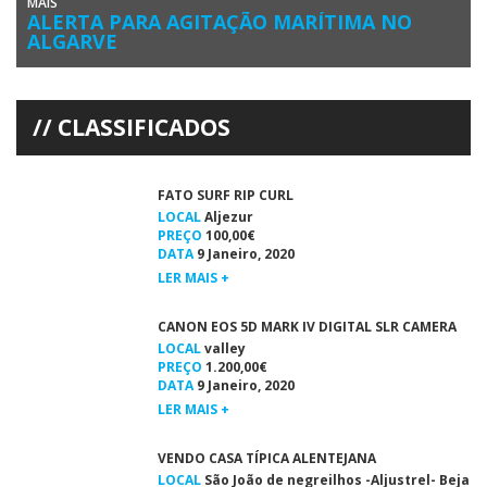
MAIS
ALERTA PARA AGITAÇÃO MARÍTIMA NO
ALGARVE
O Instituto Português do Mar e da Atmosfera (IPMA) emitiu hoje um
Aviso Amarelo para o distrito de Faro devido […]
CLASSIFICADOS
FATO SURF RIP CURL
LOCAL
Aljezur
PREÇO
100,00€
DATA
9 Janeiro, 2020
LER MAIS +
CANON EOS 5D MARK IV DIGITAL SLR CAMERA
LOCAL
valley
PREÇO
1.200,00€
DATA
9 Janeiro, 2020
LER MAIS +
VENDO CASA TÍPICA ALENTEJANA
LOCAL
São João de negreilhos -Aljustrel- Beja