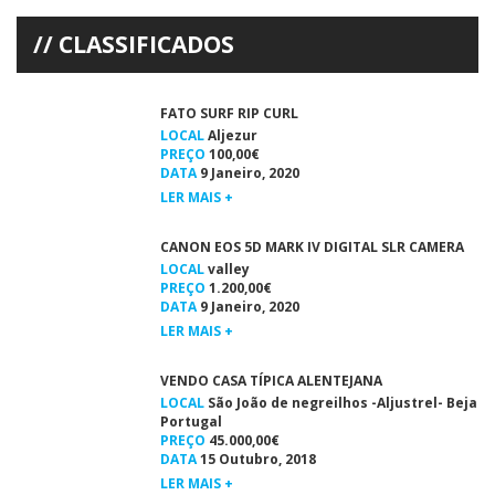
PERDE CAMPEONATO Miguel Martinho, no Martinhal, Sagres, em
Agosto (foto: Paulo […]
CLASSIFICADOS
FATO SURF RIP CURL
LOCAL
Aljezur
PREÇO
100,00€
DATA
9 Janeiro, 2020
LER MAIS +
CANON EOS 5D MARK IV DIGITAL SLR CAMERA
LOCAL
valley
PREÇO
1.200,00€
DATA
9 Janeiro, 2020
LER MAIS +
VENDO CASA TÍPICA ALENTEJANA
LOCAL
São João de negreilhos -Aljustrel- Beja
Portugal
PREÇO
45.000,00€
DATA
15 Outubro, 2018
LER MAIS +