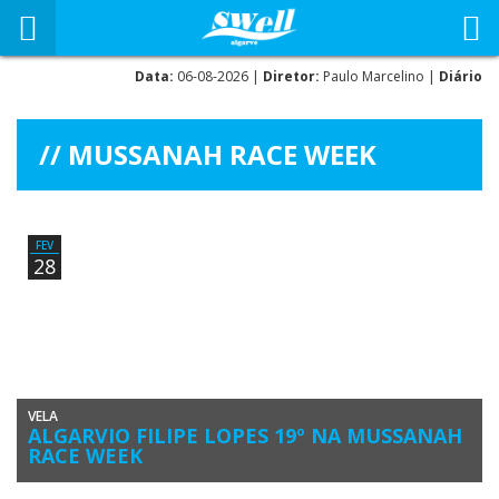
Data:
06-08-2026 |
Diretor:
Paulo Marcelino |
Diário
MUSSANAH RACE WEEK
FEV
28
VELA
ALGARVIO FILIPE LOPES 19º NA MUSSANAH
RACE WEEK
O velejador algarvio Filipe Lopes (Clube Naval de Portimão) terminou