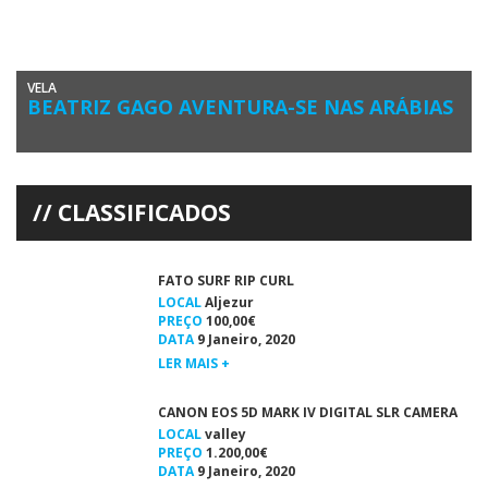
VELA
BEATRIZ GAGO AVENTURA-SE NAS ARÁBIAS
A velejadora algarvia Beatriz Gago, Bicampeã de Portugal Juvenis
Feminino está em Omã, para participar na Mussanah Race Week, a […]
CLASSIFICADOS
FATO SURF RIP CURL
LOCAL
Aljezur
PREÇO
100,00€
DATA
9 Janeiro, 2020
LER MAIS +
CANON EOS 5D MARK IV DIGITAL SLR CAMERA
LOCAL
valley
PREÇO
1.200,00€
DATA
9 Janeiro, 2020