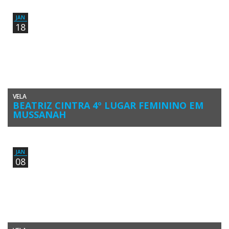
em 19º geral Optimist Juvenil na Mussanah Race Week 2019. […]
JAN
18
VELA
BEATRIZ CINTRA 4º LUGAR FEMININO EM
MUSSANAH
Beatriz Cintra (Clube Naval de Portimão) fez 9º lugar geral, 4º
Feminino Optimist na Mussanah Race Week 2018. A velejadora […]
JAN
08