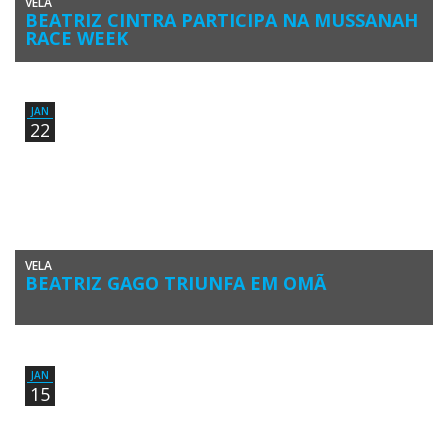
VELA
BEATRIZ CINTRA PARTICIPA NA MUSSANAH
RACE WEEK
A velejadora algarvia Beatriz Cintra (Clube Naval de Portimão) vai
participar na Mussanah Race Week 2018, em Omã, nos dias […]
JAN
22
VELA
BEATRIZ GAGO TRIUNFA EM OMÃ
Beatriz Gago (Clube Naval de Portimão) venceu a categoria Optimist
Feminino na Mussanah Race Week 2017, em Omã. A velejadora […]
JAN
15