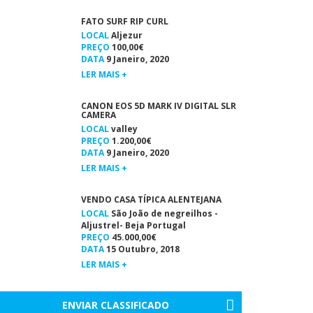
FATO SURF RIP CURL
LOCAL
Aljezur
PREÇO
100,00€
DATA
9 Janeiro, 2020
LER MAIS +
CANON EOS 5D MARK IV DIGITAL SLR
CAMERA
LOCAL
valley
PREÇO
1.200,00€
DATA
9 Janeiro, 2020
LER MAIS +
VENDO CASA TÍPICA ALENTEJANA
LOCAL
São João de negreilhos -
Aljustrel- Beja Portugal
PREÇO
45.000,00€
DATA
15 Outubro, 2018
LER MAIS +
ENVIAR CLASSIFICADO