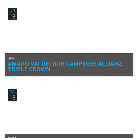
e tem contas a ajustar com a Praia […]
JUN
18
SURF
AMADO VAI DECIDIR CAMPEÕES ALLIANZ
TRIPLE CROWN
A Liga MEO Surf, principal competição de surf em Portugal, com os
títulos máximos da modalidade em jogo, está a […]
MAI
18