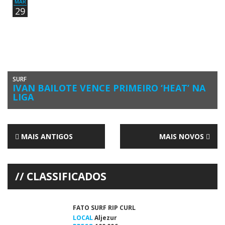
MAR
29
SURF
IVAN BAILOTE VENCE PRIMEIRO ‘HEAT’ NA
LIGA
A Praia do Cabedelo engalanou-se para receber, esta sexta-feira, o
arranque do Allianz Figueira Pro, a segunda etapa da Liga […]
MAIS ANTIGOS
MAIS NOVOS
CLASSIFICADOS
FATO SURF RIP CURL
LOCAL
Aljezur