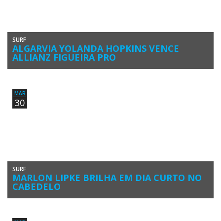
SURF
ALGARVIA YOLANDA HOPKINS VENCE
ALLIANZ FIGUEIRA PRO
“Amigas, amigas negócios à parte”. Yolanda Hopkins (Clube Naval de
Portimão) “bloqueou” Teresa Bonvalot e venceu este domingo, 31 de
[…]
MAR
30
SURF
MARLON LIPKE BRILHA EM DIA CURTO NO
CABEDELO
O Allianz Figueira Pro regressou este sábado à água, num dia 2 que
se iniciou bem cedo, mas que acabou […]