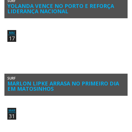
SURF
YOLANDA VENCE NO PORTO E REFORÇA
LIDERANÇA NACIONAL
Yolanda Hopkins (Clube Naval de Portimão) venceu o Renault Porto
Pro, 3ª Etapa da Liga MEO Surf 2019. Foi a […]
MAI
17
SURF
MARLON LIPKE ARRASA NO PRIMEIRO DIA
EM MATOSINHOS
A Praia Internacional de Matosinhos ofereceu ondas de potencial
elevado para o dia inaugural do Renault Porto Pro, a terceira […]
MAR
31