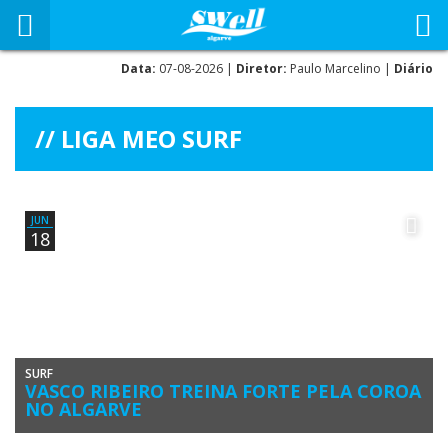
Data:
07-08-2026 |
Diretor:
Paulo Marcelino |
Diário
LIGA MEO SURF
JUN
18
SURF
VASCO RIBEIRO TREINA FORTE PELA COROA
NO ALGARVE
Vasco Ribeiro está no centro das atenções para o Allianz Algarve Pro