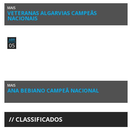
MAIS
VETERANAS ALGARVIAS CAMPEÃS
NACIONAIS
As atletas Ana Bebiano e Ana Acuña, do Kayak Clube Castores do
Arade, de Lagoa, Algarve, conquistaram ontem títulos de […]
ABR
05
MAIS
ANA BEBIANO CAMPEÃ NACIONAL
Ana Bebiano (Kayak Clube Castores do Arade) sagrou-se Campeã
Nacional de Canoagem em K1 Vet-A Feminino. A sua colega de […]
CLASSIFICADOS