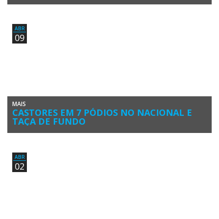
Ana Bebiano, do Kayak Clube Castores do Arade (KCCA, de Lagoa), e
Carmen Garrido, do Grupo Desportivo de Alcoutim (GDA) […]
ABR
09
MAIS
CASTORES EM 7 PÓDIOS NO NACIONAL E
TAÇA DE FUNDO
A vila de Melres, no concelho de Gondomar, recebeu no passado fim-
de-semana, 7 e 8 de abril, um dos maiores […]
ABR
02