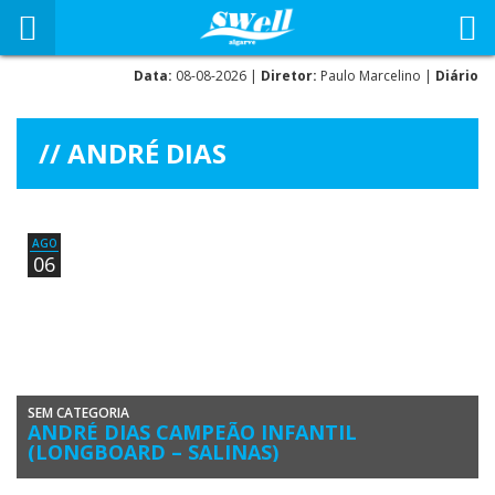
Data:
08-08-2026 |
Diretor:
Paulo Marcelino |
Diário
ANDRÉ DIAS
AGO
06
SEM CATEGORIA
ANDRÉ DIAS CAMPEÃO INFANTIL
(LONGBOARD – SALINAS)
André Dias em Salinas, onde se sagrou campeão infantil André Dias