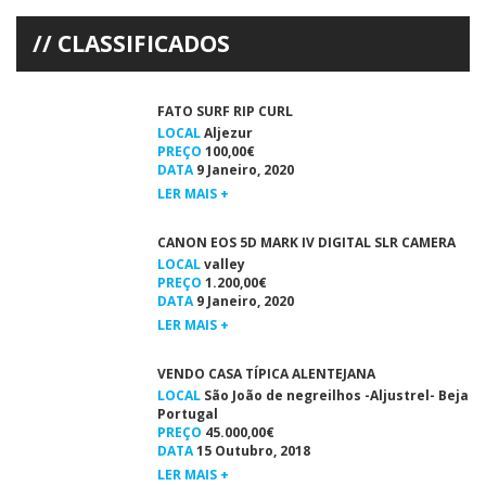
(Clube de Surf de Faro) venceu o Salinas Vans […]
CLASSIFICADOS
FATO SURF RIP CURL
LOCAL
Aljezur
PREÇO
100,00€
DATA
9 Janeiro, 2020
LER MAIS +
CANON EOS 5D MARK IV DIGITAL SLR CAMERA
LOCAL
valley
PREÇO
1.200,00€
DATA
9 Janeiro, 2020
LER MAIS +
VENDO CASA TÍPICA ALENTEJANA
LOCAL
São João de negreilhos -Aljustrel- Beja
Portugal
PREÇO
45.000,00€
DATA
15 Outubro, 2018
LER MAIS +