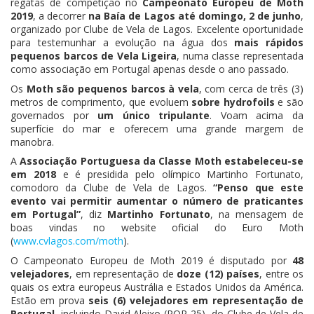
regatas de competição no
Campeonato Europeu de Moth
2019
, a decorrer
na Baía de Lagos até domingo, 2 de junho
,
organizado por Clube de Vela de Lagos. Excelente oportunidade
para testemunhar a evolução na água dos
mais rápidos
pequenos barcos de Vela Ligeira
, numa classe representada
como associação em Portugal apenas desde o ano passado.
Os
Moth são pequenos barcos à vela
, com cerca de três (3)
metros de comprimento, que evoluem
sobre hydrofoils
e são
governados por
um único tripulante
. Voam acima da
superfície do mar e oferecem uma grande margem de
manobra.
A
Associação Portuguesa da Classe Moth estabeleceu-se
em 2018
e é presidida pelo olímpico Martinho Fortunato,
comodoro da Clube de Vela de Lagos.
“Penso que este
evento vai permitir aumentar o número de praticantes
em Portugal”
, diz
Martinho Fortunato
, na mensagem de
boas vindas no website oficial do Euro Moth
(
www.cvlagos.com/moth
).
O Campeonato Europeu de Moth 2019 é disputado por
48
velejadores
, em representação de
doze (12) países
, entre os
quais os extra europeus Austrália e Estados Unidos da América.
Estão em prova
seis (6) velejadores em representação de
Portugal
, incluindo David Aleixo (POR 25), do Clube de Vela de