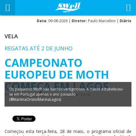
Data:
09-08-2026 |
Diretor:
Paulo Marcelino |
Diário
VELA
REGATAS ATÉ 2 DE JUNHO
CAMPEONATO
EUROPEU DE MOTH
COMEÇA EM LAGOS
Os pequenos Moth são barcos vertiginosos. A classe estabeleceu-
se em Portugal apenas o ano passado
POR
PAULO MARCELINO
EM
28 MAIO, 2019 - 17:16
(®MartinaOrsini/MarinaLagos)
Começou esta terça-feira, 28 de maio, o programa oficial de