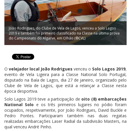
João Rodrigues, do Clube de Vela de Lagos, venceu a Solo Lagos
2019 e também foi primeiro classificado na Classe na última prova
do Campeonato do Algarve, em Olhão (®CVL)
O
velejador local João Rodrigues
venceu o
Solo Lagos 2019
,
evento de Vela Ligeira para a Classe National Solo Portugal,
disputado na Baía de Lagos, dia 27 de janeiro, organizado pelo
Clube de Vela de Lagos, que está a relançar a Classe nesta
época desportiva.
Solo Lagos 2019 teve a participação de
oito (8) embarcações
National Solo
e os três primeiros lugares no pódio foram
ocupados, respetivamente, por João Rodrigues, David Buckle e
Pedro Pontes. Participaram também nas duas regatas
realizadas embarcações Laser Radial da subdivisão Masters, na
qual venceu André Pinho.