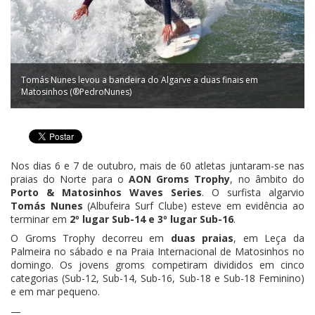
Tomás Nunes levou a bandeira do Algarve a duas finais em
Matosinhos (®PedroNunes)
Nos dias 6 e 7 de outubro, mais de 60 atletas juntaram-se nas
praias do Norte para o
AON Groms Trophy
, no âmbito do
Porto & Matosinhos Waves Series
. O surfista algarvio
Tomás Nunes
(Albufeira Surf Clube) esteve em evidência ao
terminar em
2º lugar Sub-14 e 3º lugar Sub-16
.
O Groms Trophy decorreu em
duas praias
, em Leça da
Palmeira no sábado e na Praia Internacional de Matosinhos no
domingo. Os jovens groms competiram divididos em cinco
categorias (Sub-12, Sub-14, Sub-16, Sub-18 e Sub-18 Feminino)
e em mar pequeno.
—