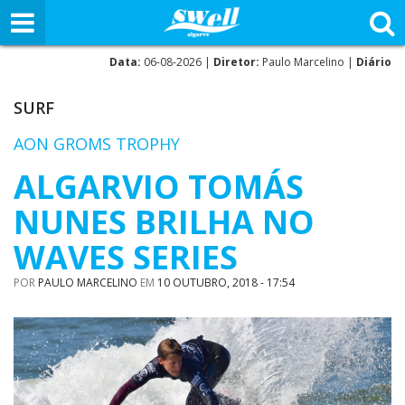
Data:
06-08-2026 |
Diretor:
Paulo Marcelino |
Diário
SURF
AON GROMS TROPHY
ALGARVIO TOMÁS
NUNES BRILHA NO
WAVES SERIES
POR
PAULO MARCELINO
EM
10 OUTUBRO, 2018 - 17:54