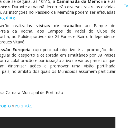
a que se seguirá, às 10h15, a
Caminhada da Memória
e às
Tw
lates
. Durante a manhã decorrerão diversos rastreios e várias
o. As inscrições no Passeio da Memória podem ser efetuadas
ugal.org
.
erão realizadas
visitas de trabalho
ao Parque de
raia da Rocha,
aos
Campos de
Padel
do Clube de
Rocha,
ao
Polidesportivos do Gil Eanes e Bairro
Independente
arques
Vitavó
.
issão Europeia
cujo principal objetivo é a promoção dos
regular do desporto é celebrada em simultâneo por 38 Países
com a colaboração e participação ativa de vários parceiros que
am dinamizar ações e promover uma visão partilhada
 país, no âmbito dos quais os Municípios assumem particular
sa Câmara Municipal de Portimão
SPORTO
//
PORTIMÃO