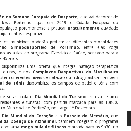
ção da Semana Europeia do Desporto
, que vai decorrer de
mbro
, Portimão
,
que em 2019 é Cidade Europeia do
opulação portimonense a
praticar
g
ratuitamente
atividade
uipamentos desportivos.
a
os munícipes poderão praticar as diferentes modalidades
lhão Gimnodesportivo de Portimão
, entre elas Yoga
o as aulas do programa Exercício e Saúde, pensado para a
 45 anos.
disponibiliza uma oferta que integra natação terapêutica
e outras, e nos
Complexos Desportivos da Mexilhoeira
stem diferentes níveis de natação ou hidroginástica. Também
al de Ténis
disponibiliza os campos de
padel
e ténis com
co.
que se assinala o
Dia Mundial do Turismo
, realiza-se uma
residentes e turistas, com partida marcada para as 10h00,
ro Municipal de Portimão,
no
Largo 1º Dezembro
.
o
Dia Mundial do Coração
e o
Passeio da M
emória
,
que
al da Doença de Alzheimer
,
também integra
m
o programa
to com uma
mega aula de
fitness
marcada para as 9h30, no