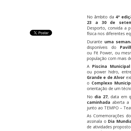
No âmbito da
4ª edi
23 a 30 de sete
Desporto
,
convida
a p
física
nos diferentes eq
Durante
uma seman
disponíveis do
Pavi
ou
Fit
Power
, ou mesm
população com mais de
A
Piscina Municipal
ou
power
hidro, entr
Grande e de Alvor
exi
o
Complexo Municip
orientação de um técni
No
dia 27
, data em 
caminhada
aberta a 
junto ao TEMPO – Teat
As Comemorações d
assinala o
Dia Mundi
de atividades propos