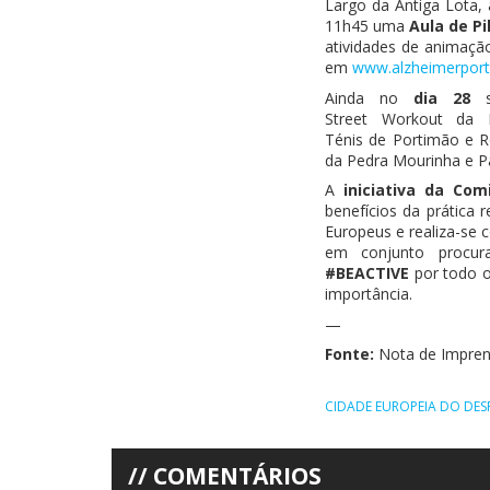
Largo da Antiga Lota, 
11h45 uma
Aula de
Pi
atividades de animaçã
em
www.alzheimerport
Ainda no
dia 28
s
Street
Workout
da P
Ténis
de
Portimão e 
da Pedra Mourinha e
P
A
iniciativa da Com
benefícios da prática 
Europeus e realiza-se 
em conjunto procur
#BEACTIVE
por todo o
importância.
—
Fonte:
Nota de Impren
CIDADE EUROPEIA DO DE
COMENTÁRIOS