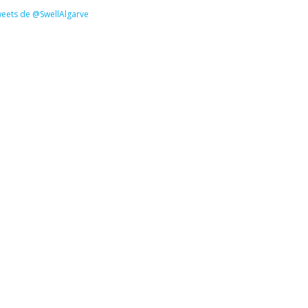
eets de @SwellAlgarve