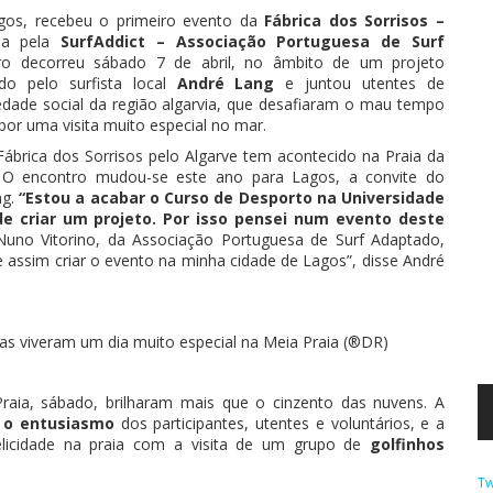
gos, recebeu o primeiro evento da
Fábrica dos Sorrisos –
da pela
SurfAddict – Associação Portuguesa de Surf
ro decorreu sábado 7 de abril, no âmbito de um projeto
do pelo surfista local
André Lang
e juntou utentes de
riedade social da região algarvia, que desafiaram o mau tempo
por uma visita muito especial no mar.
ábrica dos Sorrisos pelo Algarve tem acontecido na Praia da
 O encontro mudou-se este ano para Lagos, a convite do
ng.
“Estou a acabar o Curso de Desporto na Universidade
de criar um projeto. Por isso pensei num evento deste
 Nuno Vitorino, da Associação Portuguesa de Surf Adaptado,
 assim criar o evento na minha cidade de Lagos”, disse André
ias viveram um dia muito especial na Meia Praia (®DR)
raia, sábado, brilharam mais que o cinzento das nuvens. A
 o entusiasmo
dos participantes, utentes e voluntários, e a
elicidade na praia com a visita de um grupo de
golfinhos
Tw