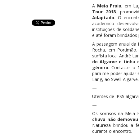
A
Meia Praia
, em La
Tour 2018
, promovi
Adaptado
. O encont
académico desenvolvi
instituições de solida
e até foram brindados 
A passagem anual da F
Rocha, em Portimão.
surfista local André La
do Algarve e tinha 
género
. Contactei o
para me poder ajudar e
Lang, ao Swell-Algarve.
—
Utentes de IPSS algarv
—
Os sorrisos na Meia P
chuva não demoveu
Natureza brindou a f
durante o encontro.