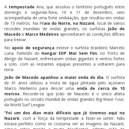
A
tempestade
Ana, que assolou o território português entre
domingo e segunda-feira, 10 e 11 de dezembro, veio
acompanhada de uma forte ondulação, que resultou em ondas
de 15 metros.
Na P
raia do Norte, na Nazaré
, local de vários
recordes mundiais de ondas grandes, os surfistas
João de
Macedo
e
Marco Medeiros
aproveitaram as condições difíceis
para treinar.
No
apoio de segurança
esteve o surfista brasileiro Marcelo
Luna. Partindo do
Hangar EDP Mar Sem Fim
, no Porto de
Abrigo da Nazaré, enfrentaram ondas gigantes e ventos fortes
a solo, com as restantes equipas presentes a voltarem para
terra.
João de Macedo apanhou a maior onda do dia
. O surfista
de 41 anos utilizou a mota de água pilotada pelo açoriano
Marco Medeiros para descer uma
onda de cerca de 10
metros
. Recorde-se que João de Macedo é o único atleta
português no circuito mundial de ondas grandes Big Wave Tour,
da World Surf League.
“Foi um dos dias mais difíceis que já tivemos aqui na
Nazaré
, com a força da tempestade a fazer-se sentir: Não
estava perfeito como se costuma ver as imagens da Nazaré,