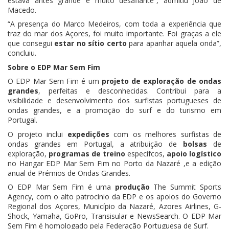
estava antes grande e muito desafiante”, admitiu João de
Macedo.
“A presença do Marco Medeiros, com toda a experiência que
traz do mar dos Açores, foi muito importante. Foi graças a ele
que consegui
estar no sítio certo
para apanhar aquela onda”,
concluiu.
Sobre o EDP Mar Sem Fim
O EDP Mar Sem Fim é um
projeto de exploração de ondas
grandes
, perfeitas e desconhecidas. Contribui para a
visibilidade e desenvolvimento dos surfistas portugueses de
ondas grandes, e a promoção do surf e do turismo em
Portugal.
O projeto inclui
expedições
com os melhores surfistas de
ondas grandes em Portugal, a atribuição de
bolsas
de
exploração,
programas de treino
específcos,
apoio logístico
no Hangar EDP Mar Sem Fim no Porto da Nazaré ,e a edição
anual de Prémios de Ondas Grandes.
O EDP Mar Sem Fim é uma
produção
The Summit Sports
Agency, com o alto patrocínio da EDP e os apoios do Governo
Regional dos Açores, Município da Nazaré, Azores Airlines, G-
Shock, Yamaha, GoPro, Transisular e NewsSearch. O EDP Mar
Sem Fim é homologado pela Federação Portuguesa de Surf.