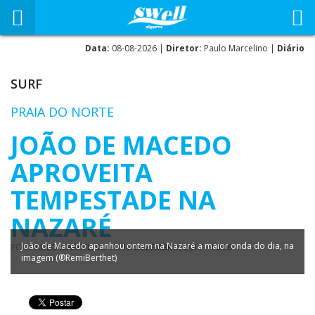
Data:
08-08-2026 |
Diretor:
Paulo Marcelino |
Diário
SURF
PRAIA DO NORTE
JOÃO DE MACEDO
APROVEITA
TEMPESTADE NA
NAZARÉ
João de Macedo apanhou ontem na Nazaré a maior onda do dia, na
POR
PAULO MARCELINO
EM
12 DEZEMBRO, 2017 - 10:08
imagem (®RemiBerthet)