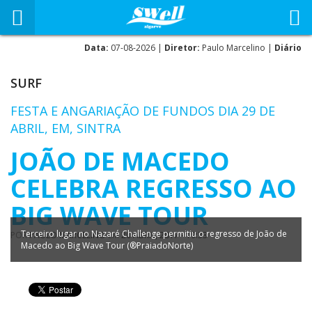
Data:
07-08-2026 |
Diretor:
Paulo Marcelino |
Diário
SURF
FESTA E ANGARIAÇÃO DE FUNDOS DIA 29 DE
ABRIL, EM, SINTRA
JOÃO DE MACEDO
CELEBRA REGRESSO AO
BIG WAVE TOUR
Terceiro lugar no Nazaré Challenge permitiu o regresso de João de
POR
PAULO MARCELINO
EM
20 ABRIL, 2017 - 19:33
Macedo ao Big Wave Tour (®PraiadoNorte)