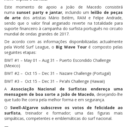
Este momento de apoio a João de Macedo consistirá
numa
sunset party e jantar
, incluindo um
leilão de peças
de arte
dos artistas Mário Belém, RAM e Felipe Andrade,
sendo que o valor final angariado reverte na totalidade para
suporte financeiro à campanha do surfista português no circuito
mundial de ondas grandes de 2017.
De acordo com as informações disponibilizadas actualmente
pela World Surf League, o
Big Wave Tour
é composto pelas
seguintes etapas:
BWT #1 – May 01 – Aug 31 – Puerto Escondido Challenge
(Mexico)
BWT #2 – Oct 15 – Dec 31 – Nazare Challenge (Portugal)
BWT #3 – Oct 15 – Dec 31 – Pe’ahi Challenge (Hawaii)
A
Associação Nacional de Surfistas endereça uma
mensagem de boa sorte a João de Macedo
, desejando-lhe
que tudo lhe corra pela melhor forma e em segurança.
O
Swell-Algarve subscreve os votos de felicidade ao
surfista
, treinador e formador; uma das figuras mais
simpáticas, competentes e emblemáticas do surf nacional.
—