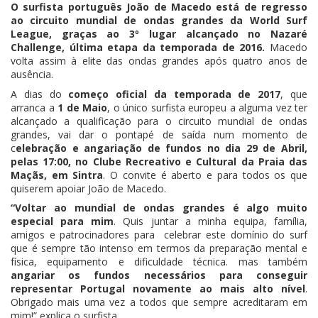
O surfista português João de Macedo está de regresso
ao circuito mundial de ondas grandes da World Surf
League, graças ao 3º lugar alcançado no Nazaré
Challenge, última etapa da temporada de 2016.
Macedo
volta assim à elite das ondas grandes após quatro anos de
ausência.
A dias do
começo oficial da temporada de 2017
, que
arranca a
1 de Maio
, o único surfista europeu a alguma vez ter
alcançado a qualificação para o circuito mundial de ondas
grandes, vai dar o pontapé de saída num momento de
c
elebração e angariação de fundos no dia 29 de Abril,
pelas 17:00, no Clube Recreativo e Cultural da Praia das
Maçãs, em Sintra
. O convite é aberto e para todos os que
quiserem apoiar João de Macedo.
“Voltar ao mundial de ondas grandes é algo muito
especial para mim
. Quis juntar a minha equipa, família,
amigos e patrocinadores para celebrar este domínio do surf
que é sempre tão intenso em termos da preparação mental e
física, equipamento e dificuldade técnica. mas também
angariar os fundos necessários para conseguir
representar Portugal novamente ao mais alto nível
.
Obrigado mais uma vez a todos que sempre acreditaram em
mim!” explica o surfista.