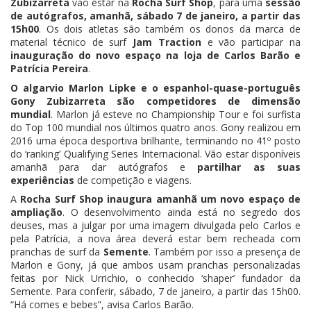
Zubizarreta
vão estar na
Rocha Surf Shop
, para uma
sessão
de autógrafos, amanhã, sábado 7 de janeiro, a partir das
15h00
. Os dois atletas são também os donos da marca de
material técnico de surf
Jam Traction
e vão participar na
inauguração do novo espaço na loja de Carlos Barão e
Patrícia Pereira
.
O algarvio Marlon Lipke e o espanhol-quase-português
Gony Zubizarreta são competidores de dimensão
mundial
. Marlon já esteve no Championship Tour e foi surfista
do Top 100 mundial nos últimos quatro anos. Gony realizou em
2016 uma época desportiva brilhante, terminando no 41º posto
do ‘ranking’ Qualifying Series Internacional. Vão estar disponíveis
amanhã para dar autógrafos e
partilhar as suas
experiências
de competição e viagens.
A
Rocha Surf Shop inaugura amanhã um novo espaço de
ampliação
. O desenvolvimento ainda está no segredo dos
deuses, mas a julgar por uma imagem divulgada pelo Carlos e
pela Patrícia, a nova área deverá estar bem recheada com
pranchas de surf da
Semente
. Também por isso a presença de
Marlon e Gony, já que ambos usam pranchas personalizadas
feitas por Nick Urrichio, o conhecido ‘shaper’ fundador da
Semente. Para conferir, sábado, 7 de janeiro, a partir das 15h00.
“Há comes e bebes”, avisa Carlos Barão.