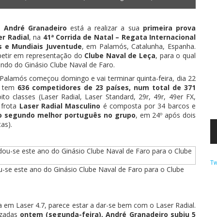
o André Granadeiro
está a realizar a sua
primeira prova
er Radial
, na
41ª Corrida de Natal – Regata Internacional
s e Mundiais Juventude
, em Palamós, Catalunha, Espanha.
petir em representação do
Clube Naval de Leça
, para o qual
ndo do Ginásio Clube Naval de Faro.
Palamós começou domingo e vai terminar quinta-feira, dia 22
a tem
636 competidores de 23 países, num total de 371
to classes (Laser Radial, Laser Standard, 29r, 49r, 49er FX,
 frota
Laser Radial Masculino
é composta por 34 barcos e
 o segundo melhor português no grupo
, em 24º após dois
as).
Tw
-se este ano do Ginásio Clube Naval de Faro para o Clube
va em Laser 4.7, parece estar a dar-se bem com o Laser Radial.
izadas
ontem (segunda-feira), André Granadeiro subiu 5