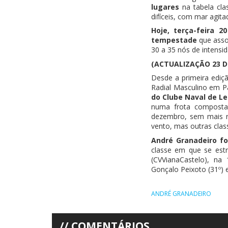
lugares
na tabela cla
difíceis, com mar agita
Hoje, terça-feira 
tempestade
que asso
30 a 35 nós de intensid
(ACTUALIZAÇÃO 23 
Desde a primeira ediç
Radial Masculino em 
do Clube Naval de Le
numa frota composta 
dezembro, sem mais r
vento, mas outras clas
André Granadeiro fo
classe em que se estr
(CVVianaCastelo), na
Gonçalo Peixoto (31º) 
ANDRÉ GRANADEIRO
COMENTÁRIOS