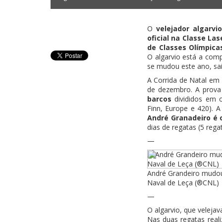
O
velejador algarvi
oficial na Classe Las
de Classes Olímpica
O algarvio está a com
se mudou este ano, sai
A Corrida de Natal em 
de dezembro. A prov
barcos
divididos em oi
Finn, Europe e 420). A
André Granadeiro é
dias de regatas (5 regat
—
André Grandeiro mudou
Naval de Leça (®CNL)
—
O algarvio, que veleja
Nas duas regatas real