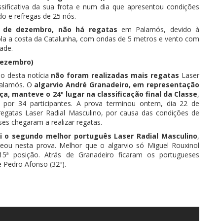
ssificativa da sua frota e num dia que apresentou condições
do e refregas de 25 nós.
20 de dezembro, não há regatas
em Palamós, devido à
la a costa da Catalunha, com ondas de 5 metros e vento com
ade.
Dezembro)
ão desta notícia
não foram realizadas mais regatas
Laser
Palamós. O
algarvio André Granadeiro, em representação
ça, manteve o 24º lugar na classificação final da Classe
,
por 34 participantes. A prova terminou ontem, dia 22 de
egatas Laser Radial Masculino, por causa das condições de
ses chegaram a realizar regatas.
i o segundo melhor português Laser Radial Masculino
,
eou nesta prova. Melhor que o algarvio só Miguel Rouxinol
 15ª posição. Atrás de Granadeiro ficaram os portugueses
e Pedro Afonso (32º).