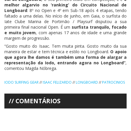
melhor algarvio no ‘ranking’ do Circuito Nacional de
Longboard
: 8º no Open e 4º em Sub-18 após 4 etapas, tendo
faltado a uma delas. No início de junho, em Gaia, o surfista do
Iate Clube Marina de Portimão / Playsurf disputou a sua
primeira final nacional Open. É um
surfista tranquilo, focado
e muito jovem
, com apenas 17 anos de idade e uma grande
margem de progressão.
“Gosto muito do Isaac. Tem muita pinta. Gosto muito da sua
maneira de estar e tem técnica e estilo no Longboard.
O apoio
que agora lhe damos é também uma forma de alargar a
representação da Iodo, entrando agora no Longboard”
,
comentou Magda Nóbrega.
IODO SURFING GEAR
//
ISAAC FELIZARDO
//
LONGBOARD
//
PATROCINIOS
COMENTÁRIOS