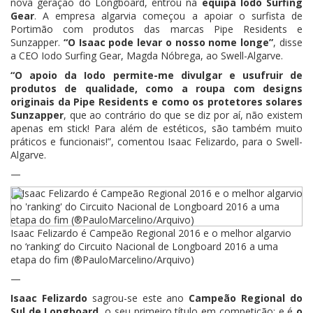
nova geração do Longboard, entrou na
equipa Iodo Surfing
Gear
. A empresa algarvia começou a apoiar o surfista de
Portimão com produtos das marcas Pipe Residents e
Sunzapper.
“O Isaac pode levar o nosso nome longe”
, disse
a CEO Iodo Surfing Gear, Magda Nóbrega, ao Swell-Algarve.
“O apoio da Iodo permite-me divulgar e usufruir de
produtos de qualidade, como a roupa com designs
originais da Pipe Residents e como os protetores solares
Sunzapper
, que ao contrário do que se diz por aí, não existem
apenas em stick! Para além de estéticos, são também muito
práticos e funcionais!”, comentou Isaac Felizardo, para o Swell-
Algarve.
—
Isaac Felizardo é Campeão Regional 2016 e o melhor algarvio
no ‘ranking’ do Circuito Nacional de Longboard 2016 a uma
etapa do fim (®PauloMarcelino/Arquivo)
—
Isaac Felizardo
sagrou-se este ano
Campeão Regional do
Sul de Longboard
, o seu primeiro título em competição; e é
o