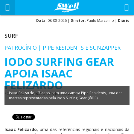
Data:
08-08-2026 |
Diretor:
Paulo Marcelino |
Diário
SURF
PATROCÍNIO | PIPE RESIDENTS E SUNZAPPER
IODO SURFING GEAR
APOIA ISAAC
FELIZARDO
Isaac Felizardo, 17 anos, com uma camisa Pipe Residents, uma das
POR
PAULO MARCELINO
EM
9 JULHO, 2016 - 17:27
marcas representadas pela Iodo Surfing Gear (®DR)
Isaac Felizardo
, uma das referências regionais e nacionais da