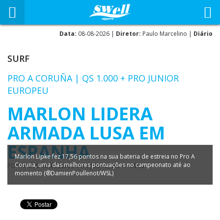
Data:
08-08-2026 |
Diretor:
Paulo Marcelino |
Diário
SURF
PRO A CORUÑA | QS 1.000 + PRO JUNIOR
EUROPEU
MARLON LIDERA
ARMADA LUSA EM
ESPANHA
Marlon Lipke fez 17,56 pontos na sua bateria de estreia no Pro A
Coruna, uma das melhores pontuações no campeonato até ao
POR
PAULO MARCELINO
EM
8 JULHO, 2016 - 09:02
momento (®DamienPoullenot/WSL)