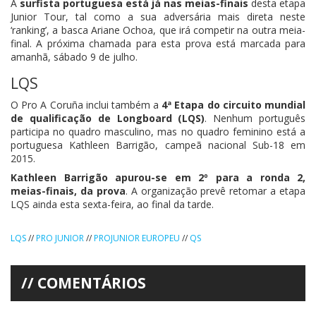
A
surfista portuguesa está já nas meias-finais
desta etapa
Junior Tour, tal como a sua adversária mais direta neste
‘ranking’, a basca Ariane Ochoa, que irá competir na outra meia-
final. A próxima chamada para esta prova está marcada para
amanhã, sábado 9 de julho.
LQS
O Pro A Coruña inclui também a
4ª Etapa do circuito mundial
de qualificação de Longboard (LQS)
. Nenhum português
participa no quadro masculino, mas no quadro feminino está a
portuguesa Kathleen Barrigão, campeã nacional Sub-18 em
2015.
Kathleen Barrigão apurou-se em 2º para a ronda 2,
meias-finais, da prova
. A organização prevê retomar a etapa
LQS ainda esta sexta-feira, ao final da tarde.
LQS
//
PRO JUNIOR
//
PROJUNIOR EUROPEU
//
QS
COMENTÁRIOS