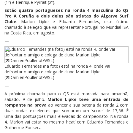
(1º) e Henrique Pyrrait (2º).
Estão quatro portugueses na ronda 4 masculina do QS
Pro A Coruña e dois deles são atletas do Algarve Surf
Clube
: Marlon Lipke e Eduardo Fernandes, este último
chamado à seleção que vai representar Portugal no Mundial ISA
na Costa Rica, em agosto.
—
Eduardo Fernandes (na foto) está na ronda 4, onde vai
defrontar o amigo e colega de clube Marlon Lipke
(®DamienPoullenot/WSL)
—
A próxima chamada para o QS está marcada para amanhã,
sábado, 9 de julho.
Marlon Lipke teve uma entrada de
rompante na prova
ao vencer a sua bateria da ronda 2 com
duas ondas excelentes que somaram um ‘score’ de 17,56. É
uma das pontuações mais elevadas do campeonato. Na ronda
4, Marlon vai estar no mesmo ‘heat’ com Eduardo Fernandes e
Guilherme Fonseca.