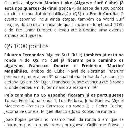
O surfista
algarvio Marlon Lipke (Algarve Surf Clube) já
está nos quartos-de-final
(ronda 4) da etapa de 1000 pontos
do circuito mundial de qualificação (QS) no
Pro A Coruña
. O
evento espanhol inclui ainda etapas, também da World Surf
League, do circuito mundial de qualificação de longboard (LQS)
e do Pro Junior Europeu e levou até à Coruna uma extensa
armada portuguesa.
QS 1000 pontos
Eduardo Fernandes
(Algarve Surf Clube)
também já está na
ronda 4 do QS
, no qual já
ficaram pelo caminho os
algarvios Francisco Duarte e Frederico ‘Martim’
Magalhães
, ambos do Clube Naval de Portimão. ‘Martim’
perdeu de primeira, em 3º na sua bateria da Ronda 1, e concluiu
a etapa QS em 65º lugar. Francisco Duarte avançou até à ronda
2, onde perdeu em 4º, terminando a etapa em 49º.
Pelo caminho no QS espanhol ficaram já os portugueses
Tomás Ferreira, na ronda 1, Luís Perloiro, João Guedes, Miguel
Madeira e Francisco Carrasco, na ronda 2; e Pedro Coelho,
Jácoma 3e Correia, Miguel Blanco e João Kopke, na ronda 3.
João Kopke perdeu no mesmo ‘heat’ da ronda 3 em que se
apuraram para a ronda 4 os portugueses Guilherme Fonseca