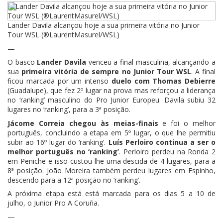
Lander Davila alcançou hoje a sua primeira vitória no Junior
Tour WSL (®LaurentMasurel/WSL)
—
O basco
Lander Davila
venceu a final masculina, alcançando a
sua
primeira vitória de sempre no Junior Tour WSL
. A final
ficou marcada por um intenso
duelo com Thomas Debierre
(Guadalupe), que fez 2º lugar na prova mas reforçou a liderança
no ‘ranking’ masculino do Pro Junior Europeu. Davila subiu 32
lugares no ‘ranking’, para a 3ª posição.
Jácome Correia chegou às meias-finais
e foi o melhor
português, concluindo a etapa em 5º lugar, o que lhe permitiu
subir ao 16º lugar do ‘ranking’.
Luís Perloiro continua a ser o
melhor português no ‘ranking’
. Perloiro perdeu na Ronda 2
em Peniche e isso custou-lhe uma descida de 4 lugares, para a
8ª posição. João Moreira também perdeu lugares em Espinho,
descendo para a 12ª posição no ‘ranking’.
A próxima etapa está está marcada para os dias 5 a 10 de
julho, o Junior Pro A Coruña.
—