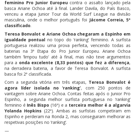
feminino Pro Junior Europeu
contra o assalto lançado pela
basca Ariane Ochoa até à final. Lander Davila, do País Basco,
venceu a etapa Junior Tour da World Surf League na divisão
masculina, onde o melhor português foi
Jácome Correia, 5º
classificado
.
Teresa Bonvalot e Ariane Ochoa chegaram a Espinho em
igualdade pontual
no topo do ‘ranking’ feminino. A surfista
portuguesa realizou uma prova perfeita, vencendo todas as
baterias na 3ª Etapa do Pro Junior Europeu. Ariane Ochoa
também ‘limpou tudo’ até à final, mas não teve argumentos
para a
onda excelente (8,33 pontos) que fez a diferença
,
na derradeira bateria, a favor de Teresa Bonvalot. A surfista
basca foi 2ª classificada.
Com a segunda vitória em três etapas,
Teresa Bonvalot é
agora líder isolada no ‘ranking’
, com 250 pontos de
vantagem sobre Ariane Ochoa. Contas feitas após o Junior Pro
Espinho, a segunda melhor surfista portuguesa no ‘ranking’
feminino é
Inês Bispo
(16ª) e a
terceira melhor é a algarvia
Yolanda Hopkins
(22ª). Ambas as surfistas competiram em
Espinho e perderam na Ronda 2, mas conseguiram melhorar as
respetivas posições no ‘ranking’.
—