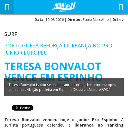
Data:
10-08-2026 |
Diretor:
Paulo Marcelino |
Diário
SURF
PORTUGUESA REFORÇA LIDERANÇA NO PRO
JUNIOR EUROPEU
TERESA BONVALOT
VENCE EM ESPINHO
Teresa Bonvalot isolou-se na liderança 'ranking' feminino europeu
POR
PAULO MARCELINO
EM
26 JUNHO, 2016 - 16:42
com uma exibição perfeita em Espinho (®LaurentMasurel/WSL)
Teresa Bonvalot venceu hoje o Junior Pro Espinho
. A
surfista portuguesa defendeu a
liderança no ‘ranking