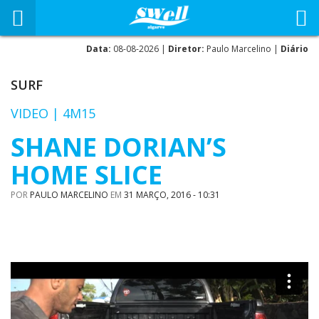
Data:
08-08-2026 |
Diretor:
Paulo Marcelino |
Diário
SURF
VIDEO | 4M15
SHANE DORIAN’S
HOME SLICE
POR
PAULO MARCELINO
EM
31 MARÇO, 2016 - 10:31