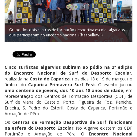
Grupo dos dois centros de formação desportiva escolar algarvios
que participaram no encontro nacional (®IsabelleWP)
Cinco surfistas algarvios subiram ao pódio na 2ª edição
do Encontro Nacional de Surf do Desporto Escolar
,
realizada na
Costa de Caparica
, nos dias 18 e 19 de março, no
âmbito do
Caparica Primavera Surf Fest
. O evento juntou
uma centena de jovens, dos 10 aos 18 anos de idade
, em
representação dos Centros de Formação Desportiva (CDF) de
Surf de Viana do Castelo, Porto, Figueira da Foz, Peniche,
Ericeira, S. Pedro do Estoril, Costa de Caparica, Portimão e
Armação de Pêra.
Os
Centros de Formação Desportiva de Surf funcionam
na esfera do Desporto Escolar
. No Algarve existem os CDF
Portimão e Armação de Pêra. O
Encontro Nacional