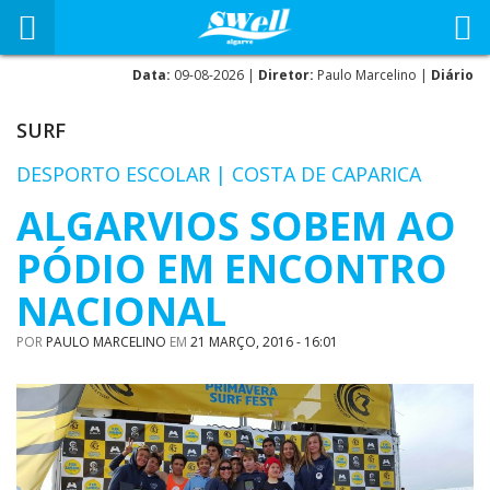
Data:
09-08-2026 |
Diretor:
Paulo Marcelino |
Diário
SURF
DESPORTO ESCOLAR | COSTA DE CAPARICA
ALGARVIOS SOBEM AO
PÓDIO EM ENCONTRO
NACIONAL
POR
PAULO MARCELINO
EM
21 MARÇO, 2016 - 16:01