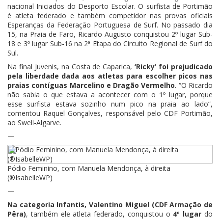
nacional Iniciados do Desporto Escolar. O surfista de Portimão
é atleta federado e também competidor nas provas oficiais
Esperanças da Federação Portuguesa de Surf. No passado dia
15, na Praia de Faro, Ricardo Augusto conquistou 2º lugar Sub-
18 e 3º lugar Sub-16 na 2ª Etapa do Circuito Regional de Surf do
Sul.
Na final Juvenis, na Costa de Caparica,
‘Ricky’ foi prejudicado
pela liberdade dada aos atletas para escolher picos nas
praias contíguas Marcelino e Dragão Vermelho
. “O Ricardo
não sabia o que estava a acontecer com o 1º lugar, porque
esse surfista estava sozinho num pico na praia ao lado”,
comentou Raquel Gonçalves, responsável pelo CDF Portimão,
ao Swell-Algarve.
—
Pódio Feminino, com Manuela Mendonça, à direita
(®IsabelleWP)
—
Na categoria Infantis, Valentino Miguel (CDF Armação de
Pêra)
, também ele atleta federado, conquistou o
4º lugar
do