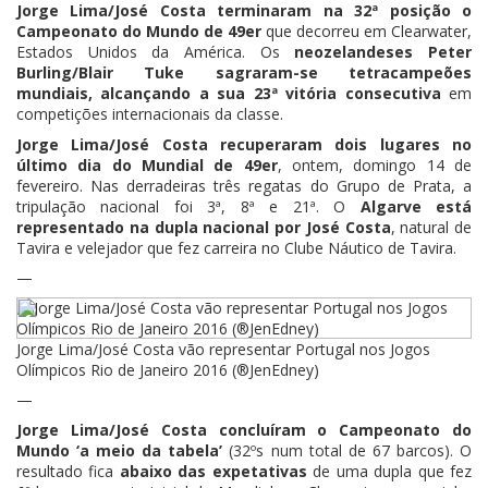
Jorge Lima/José Costa terminaram na 32ª posição o
Campeonato do Mundo de 49er
que decorreu em Clearwater,
Estados Unidos da América. Os
neozelandeses Peter
Burling/Blair Tuke sagraram-se tetracampeões
mundiais, alcançando a sua 23ª vitória consecutiva
em
competições internacionais da classe.
Jorge Lima/José Costa recuperaram dois lugares no
último dia do Mundial de 49er
, ontem, domingo 14 de
fevereiro. Nas derradeiras três regatas do Grupo de Prata, a
tripulação nacional foi 3ª, 8ª e 21ª. O
Algarve está
representado na dupla nacional por José Costa
, natural de
Tavira e velejador que fez carreira no Clube Náutico de Tavira.
—
Jorge Lima/José Costa vão representar Portugal nos Jogos
Olímpicos Rio de Janeiro 2016 (®JenEdney)
—
Jorge Lima/José Costa concluíram o Campeonato do
Mundo ‘a meio da tabela’
(32ºs num total de 67 barcos). O
resultado fica
abaixo das expetativas
de uma dupla que fez