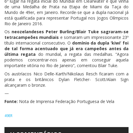
6º lugar na regata inicial do Mundial em Clearwater e que vinha
de uma Medalha de Prata na Etapa de Miami da Taça do
Mundo de 49er, em Janeiro. Recorde-se que a dupla nacional já
está qualificada para representar Portugal nos Jogos Olímpicos
Rio de Janeiro 2016.
Os
neozelandeses Peter Burling/Blair Tuke sagraram-se
tetracampeões mundiais
e somaram um impressionante 23º
título internacional consecutivo. O
domínio da dupla ‘kiwi’ foi
de tal forma acentuado que já era campeões antes da
última regata
do mundial, a regata das medalhas. “Agora
podemos concentrar-nos apenas em conseguir aquela
importante vitória no Rio de Janeiro”, comentou Blair Tuke.
Os austríacos Nico Delle-Karth/Nikolaus Resch ficaram com a
prata e os britânicos Dylan Fletcher- Scott/Alain Sign
alcançaram o bronze.
—
Fonte:
Nota de Imprensa Federação Portuguesa de Vela
49ER