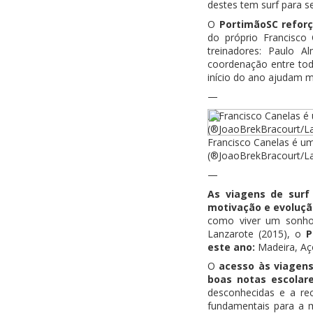
destes tem surf para s
O
PortimãoSC refor
do próprio Francisco
treinadores: Paulo 
coordenação entre tod
início do ano ajudam mu
—
Francisco Canelas é um
(®JoaoBrekBracourt/L
—
As viagens de surf
motivação e evoluçã
como viver um sonho”
Lanzarote (2015), o
P
este ano:
Madeira, Aç
O
acesso às viagen
boas notas escolare
desconhecidas e a re
fundamentais para a m