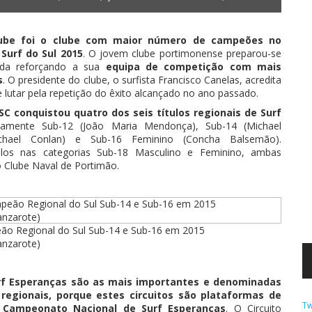
lube foi o clube com maior número de campeões no
 Surf do Sul 2015
. O jovem clube portimonense preparou-se
ada reforçando a sua
equipa de competição com mais
s
. O presidente do clube, o surfista Francisco Canelas, acredita
e lutar pela repetição do êxito alcançado no ano passado.
C conquistou quatro dos seis títulos regionais de Surf
amente Sub-12 (João Maria Mendonça), Sub-14 (Michael
ichael Conlan) e Sub-16 Feminino (Concha Balsemão).
ulos nas categorias Sub-18 Masculino e Feminino, ambas
o Clube Naval de Portimão.
ão Regional do Sul Sub-14 e Sub-16 em 2015
anzarote)
rf Esperanças são as mais importantes e denominadas
o regionais, porque estes circuitos são plataformas de
Tw
o Campeonato Nacional de Surf Esperanças
. O Circuito