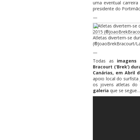
uma eventual carreira 
presidente do Portimã
—
Atletas divertem-se du
(®JoaoBrekBracourt/L
—
Todas as
imagens 
Bracourt (‘Brek’) du
Canárias, em Abril 
apoio local do surfist
os jovens atletas do
galeria
que se segue