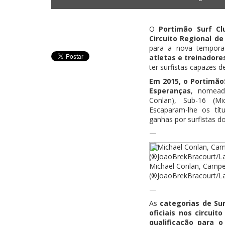
O
Portimão Surf C
Circuito Regional de
para a nova tempor
atletas e treinadore
ter surfistas capazes d
Em 2015, o PortimãoS
Esperanças
, nomead
Conlan), Sub-16 (M
Escaparam-lhe os tít
ganhas por surfistas d
—
Michael Conlan, Campe
(®JoaoBrekBracourt/L
—
As
categorias de Su
oficiais nos circuit
qualificação para 