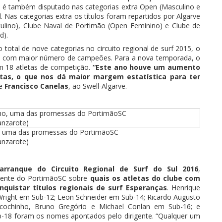
l é também disputado nas categorias extra Open (Masculino e
 Nas categorias extra os títulos foram repartidos por Algarve
ulino), Clube Naval de Portimão (Open Feminino) e Clube de
d).
otal de nove categorias no circuito regional de surf 2015, o
be com maior número de campeões. Para a nova temporada, o
m 18 atletas de competição.
“Este ano houve um aumento
letas, o que nos dá maior margem estatística para ter
se
Francisco Canelas
, ao Swell-Algarve.
, uma das promessas do PortimãoSC
anzarote)
rranque do Circuito Regional de Surf do Sul 2016
,
dente do PortimãoSC sobre
quais os atletas do clube com
nquistar títulos regionais de surf Esperanças
. Henrique
 Wright em Sub-12; Leon Schneider em Sub-14; Ricardo Augusto
Poucochinho, Bruno Gregório e Michael Conlan em Sub-16; e
b-18 foram os nomes apontados pelo dirigente. “Qualquer um