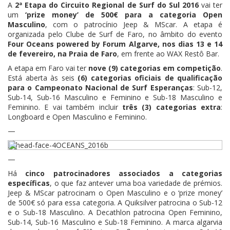
A
2ª Etapa do Circuito Regional de Surf do Sul 2016
vai ter
um
‘prize money’ de 500€ para a categoria Open
Masculino
, com o patrocínio Jeep & MScar. A etapa é
organizada pelo Clube de Surf de Faro, no âmbito do evento
Four Oceans powered by Forum Algarve, nos dias 13 e 14
de fevereiro, na Praia de Faro
, em frente ao WAX Restô Bar.
A etapa em Faro vai ter
nove (9) categorias em competição
.
Está aberta às seis
(6) categorias oficiais de qualificação
para o Campeonato Nacional de Surf Esperanças
: Sub-12,
Sub-14, Sub-16 Masculino e Feminino e Sub-18 Masculino e
Feminino. E vai também incluir
três (3) categorias extra
:
Longboard e Open Masculino e Feminino.
—
—
Há
cinco patrocinadores associados a categorias
específicas
, o que faz antever uma boa variedade de prémios.
Jeep & MScar patrocinam o Open Masculino e o ‘prize money’
de 500€ só para essa categoria. A Quiksilver patrocina o Sub-12
e o Sub-18 Masculino. A Decathlon patrocina Open Feminino,
Sub-14, Sub-16 Masculino e Sub-18 Feminino. A marca algarvia