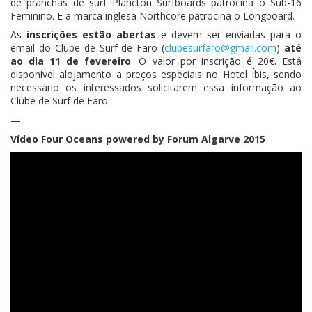
de pranchas de surf Plâncton Surfboards patrocina o Sub-16
Feminino. E a marca inglesa Northcore patrocina o Longboard.
As
inscrições estão abertas
e devem ser enviadas para o
email do Clube de Surf de Faro (
clubesurfaro@gmail.com
)
até
ao dia 11 de fevereiro
. O valor por inscrição é 20€. Está
disponível alojamento a preços especiais no Hotel Íbis, sendo
necessário os interessados solicitarem essa informação ao
Clube de Surf de Faro.
—
Vídeo Four Oceans powered by Forum Algarve 2015