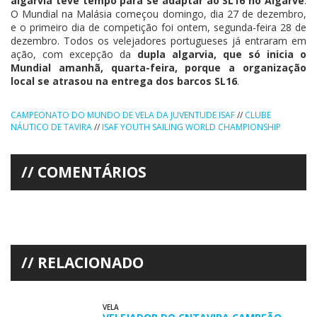
algarvia teve tempo para se adaptar ao SL16 no Algarve
.
O Mundial na Malásia começou domingo, dia 27 de dezembro,
e o primeiro dia de competição foi ontem, segunda-feira 28 de
dezembro. Todos os velejadores portugueses já entraram em
ação, com excepção da
dupla algarvia, que só inicia o
Mundial amanhã, quarta-feira, porque a organização
local se atrasou na entrega dos barcos SL16
.
CAMPEONATO DO MUNDO DE VELA DA JUVENTUDE ISAF
//
CLUBE
NÁUTICO DE TAVIRA
//
ISAF YOUTH SAILING WORLD CHAMPIONSHIP
COMENTÁRIOS
RELACIONADO
VELA