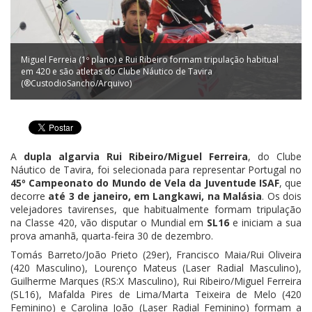
Miguel Ferreia (1º plano) e Rui Ribeiro formam tripulação habitual
em 420 e são atletas do Clube Náutico de Tavira
(®CustodioSancho/Arquivo)
A
dupla algarvia Rui Ribeiro/Miguel Ferreira
, do Clube
Náutico de Tavira, foi selecionada para representar Portugal no
45º Campeonato do Mundo de Vela da Juventude ISAF
, que
decorre
até 3 de janeiro, em Langkawi, na Malásia
. Os dois
velejadores tavirenses, que habitualmente formam tripulação
na Classe 420, vão disputar o Mundial em
SL16
e iniciam a sua
prova amanhã, quarta-feira 30 de dezembro.
Tomás Barreto/João Prieto (29er), Francisco Maia/Rui Oliveira
(420 Masculino), Lourenço Mateus (Laser Radial Masculino),
Guilherme Marques (RS:X Masculino), Rui Ribeiro/Miguel Ferreira
(SL16), Mafalda Pires de Lima/Marta Teixeira de Melo (420
Feminino) e Carolina João (Laser Radial Feminino) formam a