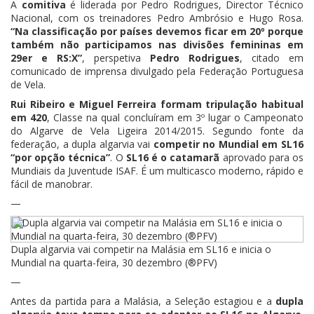
A
comitiva
é liderada por Pedro Rodrigues, Director Técnico
Nacional, com os treinadores Pedro Ambrósio e Hugo Rosa.
“Na classificação por países devemos ficar em 20º porque
também não participamos nas divisões femininas em
29er e RS:X”
, perspetiva
Pedro Rodrigues
, citado em
comunicado de imprensa divulgado pela Federação Portuguesa
de Vela.
Rui Ribeiro e Miguel Ferreira formam tripulação habitual
em 420
, Classe na qual concluíram em 3º lugar o Campeonato
do Algarve de Vela Ligeira 2014/2015. Segundo fonte da
federação, a dupla algarvia vai
competir no Mundial em SL16
“por opção técnica”
. O
SL16 é o catamarã
aprovado para os
Mundiais da Juventude ISAF. É um multicasco moderno, rápido e
fácil de manobrar.
—
Dupla algarvia vai competir na Malásia em SL16 e inicia o
Mundial na quarta-feira, 30 dezembro (®PFV)
—
Antes da partida para a Malásia, a Seleção estagiou e a
dupla