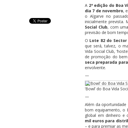
A
2ª edição do Boa V
dia 7 de novembro
, 
o Algarve no passad
inicialmente prevista.
Social Club
, com um
previsão de bom temp
O
Lote 82 do Sector
que será, talvez, o m
Vida Social Club, ‘host
de promoção do bem e
seca preparada para
envolvente.
—
‘Bowl’ do Boa Vida Soc
—
Além da oportunidade 
bom equipamento, o B
global em dinheiro e 
mil euros para distri
– e para premiar as m