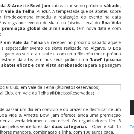
ida & Arnette Bowl Jam
vai realizar-se no próximo
sábado,
em
Vale da Telha
, Aljezur. A tempestade que se abateu sobre
o fim-de-semana impediu a realização do evento na data
 Mas o grande evento de skate na ‘piscina seca’ do
Boa Vida
a
premiação global de 3 mil euros
, tem nova data e com
o.
 F em Vale da Telha
vai receber no próximo sábado aquele
ais espetacular evento de skate realizado no Algarve. O Boa
el’ ligado ao surf e ao skate e com uma filosofia muito própria
star e da arte; tem nos seus jardins uma
‘bowl’ (piscina
 skate) eficaz e com vista arrebatadora
para a paisagem
ial Club, em Vale da Telha (®DireitosReservados)
de passar um dia em convívio e do prazer de desfrutar de um
oa Vida & Arnette Bowl Jam oferece ainda uma premiação
ofertas verdadeiramente apetecível. Os organizadores têm
3
buir
pelos vencedores das
duas categorias
– Open e Sub-15
Tw
elhores manobra, combinação e linha, com 100 euros cada.