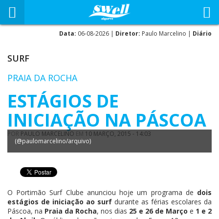
Data:
06-08-2026 |
Diretor:
Paulo Marcelino |
Diário
SURF
PRAIA DA ROCHA
ESTÁGIOS DE
INICIAÇÃO NA PÁSCOA
POR
PAULO MARCELINO
EM
10 MARÇO, 2015 - 14:03
(@paulomarcelino/arquivo)
O Portimão Surf Clube anunciou hoje um programa de
dois
estágios de iniciação ao surf
durante as férias escolares da
Páscoa, na
Praia da Rocha
, nos dias
25 e 26 de Março
e
1 e 2