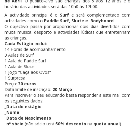
de Abril
. O público-alvo são crianças dos 5 aos 12 anos e o
horário das actividades será das 10h0 às 17h00.
A actividade principal é o
Surf
e será complementado com
actividades como o
Paddle Surf, Skate e Bodyboard
.
O objectivo passa por proporcionar dois dias divertidos com
muita musica, desporto e actividades lúdicas que entretenham
as crianças.
Cada Estágio inclui:
14 Horas de acompanhamento
3 Aulas de Surf
1 Aula de Paddle Surf
1 Aula de Skate
1 Jogo “Caça aos Ovos”
1 Surpresa
Preço:
30 euros
Data limite de inscrição:
20 Março
Para inscrever o seu educando basta responder a este mail com
os seguintes dados:
_
Data do estágio
_Nome
_Data de Nascimento
_nº sócio
(não sócio terá
50% desconto
na
quota anual
)