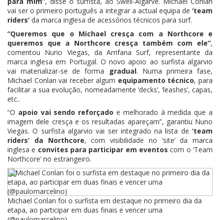
para mim”
, disse o surfista, ao Swell-Algarve. Michael Conlan
vai ser o primeiro português a integrar a actual equipa de
‘team
riders’
da marca inglesa de acessórios técnicos para surf.
“Queremos que o Michael cresça com a Northcore e
queremos que a Northcore cresça também com ele”
,
comentou Nuno Viegas, da Arrifana Surf, representante da
marca inglesa em Portugal. O novo apoio ao surfista algarvio
vai materializar-se de forma
gradual
. Numa primeira fase,
Michael Conlan vai receber algum
equipamento técnico
, para
facilitar a sua evolução, nomeadamente ‘decks’, ‘leashes’, capas,
etc..
“O
apoio vai sendo reforçado
e melhorado à medida que a
imagem dele cresça e os resultadas apareçam”, garantiu Nuno
Viegas. O surfista algarvio vai ser integrado na lista de
‘team
riders’ da Northcore
, com visibilidade no ‘site’ da marca
inglesa e
convites para participar em eventos
com o ‘Team
Northcore’ no estrangeiro.
Michael Conlan foi o surfista em destaque no primeiro dia da
etapa, ao participar em duas finais e vencer uma
(@paulomarcelino)