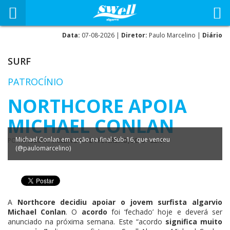
Data:
07-08-2026 |
Diretor:
Paulo Marcelino |
Diário
SURF
PATROCÍNIO
NORTHCORE APOIA
MICHAEL CONLAN
Michael Conlan em acção na final Sub-16, que venceu
POR
PAULO MARCELINO
EM
24 FEVEREIRO, 2015 - 22:01
(@paulomarcelino)
A
Northcore decidiu apoiar o jovem surfista algarvio
Michael Conlan
. O
acordo
foi ‘fechado’ hoje e deverá ser
anunciado na próxima semana. Este “acordo
significa muito