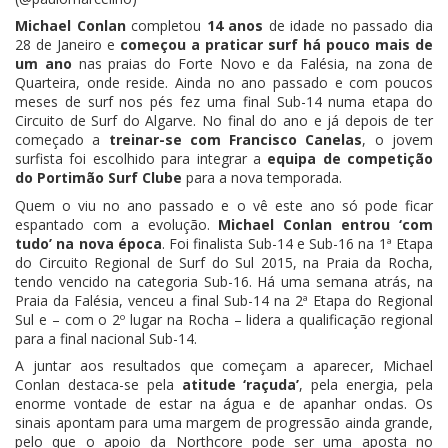
Michael Conlan
completou
14 anos
de idade no passado dia
28 de Janeiro e
começou a praticar surf há pouco mais de
um ano
nas praias do Forte Novo e da Falésia, na zona de
Quarteira, onde reside. Ainda no ano passado e com poucos
meses de surf nos pés fez uma final Sub-14 numa etapa do
Circuito de Surf do Algarve. No final do ano e já depois de ter
começado a
treinar-se com Francisco Canelas
, o jovem
surfista foi escolhido para integrar a
equipa de competição
do Portimão Surf Clube
para a nova temporada.
Quem o viu no ano passado e o vê este ano só pode ficar
espantado com a evolução.
Michael Conlan entrou ‘com
tudo’ na nova época
. Foi finalista Sub-14 e Sub-16 na 1ª Etapa
do Circuito Regional de Surf do Sul 2015, na Praia da Rocha,
tendo vencido na categoria Sub-16. Há uma semana atrás, na
Praia da Falésia, venceu a final Sub-14 na 2ª Etapa do Regional
Sul e – com o 2º lugar na Rocha – lidera a qualificação regional
para a final nacional Sub-14.
A juntar aos resultados que começam a aparecer, Michael
Conlan destaca-se pela
atitude ‘raçuda’
, pela energia, pela
enorme vontade de estar na água e de apanhar ondas. Os
sinais apontam para uma margem de progressão ainda grande,
pelo que o apoio da Northcore pode ser uma aposta no