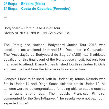
2ª Etapa – Ericeira (Maio)
1ª Etapa – Costa de Caparica (Fevereiro)
///
Bodyboard – Portuguese Junior Tour
DIANA NUNES FINALIST IN CARCAVELOS
The Portuguese National Bodyboard Junior Tour 2013 was
concluded last weekend, 14th and 15th December, in Carcavelos.
The ‘Associação de Bodyboard de Sagres’ (ABS) had 6 athletes
qualified for this final event of the Portuguese circuit, but only four
managed to attend. Diana Nunes finished fourth in Under-18 Girls
and was the best from the Algarve in this competition.
Gonçalo Pinheiro finished 13th in Under 18; Tomás Rosado was
5th in Under 14 and Diogo Sousa finished 4th in Under 12. All
athletes were to be congratulated for being able to paddle outside
in a quite strong sea. Their coach, Francisco Pinheiro,
commented for the Swell-Algarve: “The results were not bad, but I
expected more”.