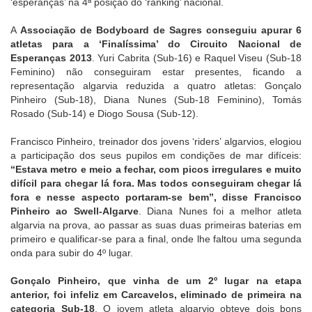
‘esperanças’ na 4ª posição do ‘ranking’ nacional.
A
Associação de Bodyboard de Sagres conseguiu apurar 6
atletas para a ‘Finalíssima’ do Circuito Nacional de
Esperanças 2013
. Yuri Cabrita (Sub-16) e Raquel Viseu (Sub-18
Feminino) não conseguiram estar presentes, ficando a
representação algarvia reduzida a quatro atletas: Gonçalo
Pinheiro (Sub-18), Diana Nunes (Sub-18 Feminino), Tomás
Rosado (Sub-14) e Diogo Sousa (Sub-12).
Francisco Pinheiro, treinador dos jovens ‘riders’ algarvios, elogiou
a participação dos seus pupilos em condições de mar difíceis:
“Estava metro e meio a fechar, com picos irregulares e muito
difícil para chegar lá fora. Mas todos conseguiram chegar lá
fora e nesse aspecto portaram-se bem”, disse Francisco
Pinheiro ao Swell-Algarve
. Diana Nunes foi a melhor atleta
algarvia na prova, ao passar as suas duas primeiras baterias em
primeiro e qualificar-se para a final, onde lhe faltou uma segunda
onda para subir do 4º lugar.
Gonçalo Pinheiro, que vinha de um 2º lugar na etapa
anterior, foi infeliz em Carcavelos, eliminado de primeira na
categoria Sub-18
. O jovem atleta algarvio obteve dois bons