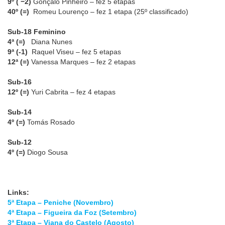
9º ( −2)
Gonçalo Pinheiro – fez 5 etapas
40º (=)
Romeu Lourenço – fez 1 etapa (25º classificado)
Sub-18 Feminino
4ª (=)
Diana Nunes
9ª (-1)
Raquel Viseu – fez 5 etapas
12ª (=)
Vanessa Marques – fez 2 etapas
Sub-16
12º (=)
Yuri Cabrita – fez 4 etapas
Sub-14
4º (=)
Tomás Rosado
Sub-12
4º (=)
Diogo Sousa
Links:
5ª Etapa – Peniche (Novembro)
4ª Etapa – Figueira da Foz (Setembro)
3ª Etapa – Viana do Castelo (Agosto)