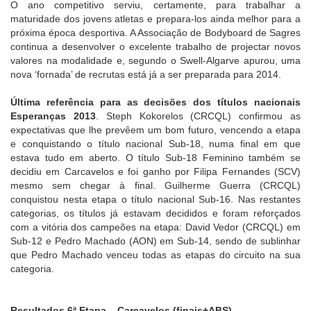
O ano competitivo serviu, certamente, para trabalhar a
maturidade dos jovens atletas e prepara-los ainda melhor para a
próxima época desportiva. A Associação de Bodyboard de Sagres
continua a desenvolver o excelente trabalho de projectar novos
valores na modalidade e, segundo o Swell-Algarve apurou, uma
nova ‘fornada’ de recrutas está já a ser preparada para 2014.
Última referência para as decisões dos títulos nacionais
Esperanças 2013
. Steph Kokorelos (CRCQL) confirmou as
expectativas que lhe prevêem um bom futuro, vencendo a etapa
e conquistando o título nacional Sub-18, numa final em que
estava tudo em aberto. O título Sub-18 Feminino também se
decidiu em Carcavelos e foi ganho por Filipa Fernandes (SCV)
mesmo sem chegar à final. Guilherme Guerra (CRCQL)
conquistou nesta etapa o título nacional Sub-16. Nas restantes
categorias, os títulos já estavam decididos e foram reforçados
com a vitória dos campeões na etapa: David Vedor (CRCQL) em
Sub-12 e Pedro Machado (AON) em Sub-14, sendo de sublinhar
que Pedro Machado venceu todas as etapas do circuito na sua
categoria.
Resultados 6ª Etapa – Carcavelos (finais+ABS)