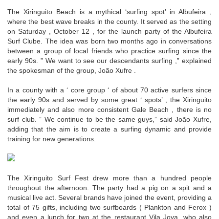
The Xiringuito Beach is a mythical ‘surfing spot’ in Albufeira ,
where the best wave breaks in the county. It served as the setting
on Saturday , October 12 , for the launch party of the Albufeira
Surf Clube. The idea was born two months ago in conversations
between a group of local friends who practice surfing since the
early 90s. ” We want to see our descendants surfing ,” explained
the spokesman of the group, João Xufre .
In a county with a ‘ core group ‘ of about 70 active surfers since
the early 90s and served by some great ‘ spots’ , the Xiringuito
immediately and also more consistent Gale Beach , there is no
surf club. ” We continue to be the same guys,” said João Xufre,
adding that the aim is to create a surfing dynamic and provide
training for new generations.
The Xiringuito Surf Fest drew more than a hundred people
throughout the afternoon. The party had a pig on a spit and a
musical live act. Several brands have joined the event, providing a
total of 75 gifts, including two surfboards ( Plankton and Ferox )
and even a lunch for two at the restaurant Vila Joya, who also