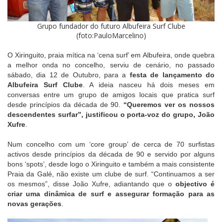
Grupo fundador do futuro Albufeira Surf Clube
(foto:PauloMarcelino)
O Xiringuito, praia mítica na ‘cena surf’ em Albufeira, onde quebra
a melhor onda no concelho, serviu de cenário, no passado
sábado, dia 12 de Outubro, para a
festa de lançamento do
Albufeira Surf Clube
. A ideia nasceu há dois meses em
conversas entre um grupo de amigos locais que pratica surf
desde princípios da década de 90.
“Queremos ver os nossos
descendentes surfar”, justificou o porta-voz do grupo, João
Xufre
.
Num concelho com um ‘core group’ de cerca de 70 surfistas
activos desde princípios da década de 90 e servido por alguns
bons ‘spots’, desde logo o Xiringuito e também a mais consistente
Praia da Galé, não existe um clube de surf. “Continuamos a ser
os mesmos”, disse João Xufre, adiantando que o
objectivo é
criar uma dinâmica de surf e assegurar formação para as
novas gerações
.