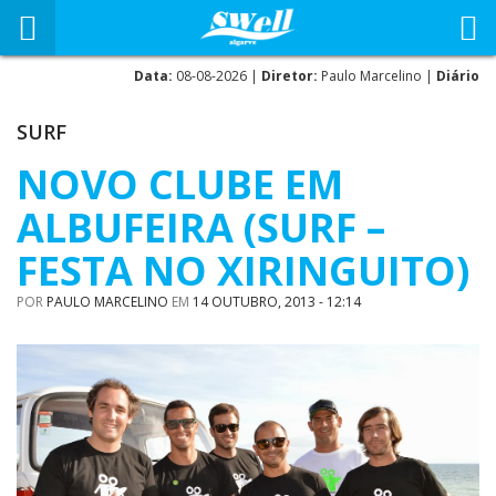
Data:
08-08-2026 |
Diretor:
Paulo Marcelino |
Diário
SURF
NOVO CLUBE EM
ALBUFEIRA (SURF –
FESTA NO XIRINGUITO)
POR
PAULO MARCELINO
EM
14 OUTUBRO, 2013 - 12:14