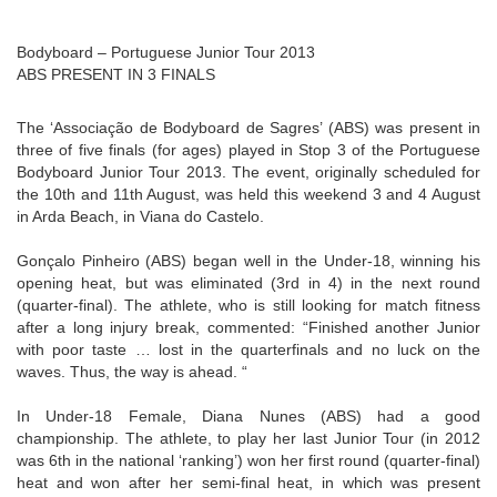
Bodyboard – Portuguese Junior Tour 2013
ABS PRESENT IN 3 FINALS
The ‘Associação de Bodyboard de Sagres’ (ABS) was present in
three of five finals (for ages) played in Stop 3 of the Portuguese
Bodyboard Junior Tour 2013. The event, originally scheduled for
the 10th and 11th August, was held this weekend 3 and 4 August
in Arda Beach, in Viana do Castelo.
Gonçalo Pinheiro (ABS) began well in the Under-18, winning his
opening heat, but was eliminated (3rd in 4) in the next round
(quarter-final). The athlete, who is still looking for match fitness
after a long injury break, commented: “Finished another Junior
with poor taste … lost in the quarterfinals and no luck on the
waves. Thus, the way is ahead. “
In Under-18 Female, Diana Nunes (ABS) had a good
championship. The athlete, to play her last Junior Tour (in 2012
was 6th in the national ‘ranking’) won her first round (quarter-final)
heat and won after her semi-final heat, in which was present