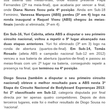
Fernandes (2ª na meia-final), que acabaria por vencer a final,
onde
Diana Nunes ficou pela 4ª posição
. Ainda em Sub-18
Feminino,
Vanessa Marques (ABS) perdeu (3ª em 4) logo na
ronda inaugural e Raquel Viseu (ABS) chegou às meias-
finais
(sendo aí eliminada; 3ª em 4).
Em Sub-16, Yuri Cabrita, atleta ABS a disputar o seu primeiro
circuito nacional, voltou a repetir o 9º lugar alcançado nas
duas etapas anteriores
. Yuri foi eliminado (3º em 3) logo na
ronda de abertura (quartos-de-final).
Em Sub-14, Tomás
Rosado
(atleta ABS e campeão nacional Sub-12 em 2012)
venceu a sua bateria de abertura (quartos-de-final) e passou as
meias-finais com um 2º lugar na bateria, conseguindo repetir a
presença na final, que
terminou na 4ª posição
.
Diogo Sousa (também a disputar o seu primeiro circuito
nacional) obteve o melhor resultado para a ABS nesta 3ª
Etapa do Circuito Nacional de Bodyboard Esperanças 2013:
foi 2º classificado em Sub-12
, categoria disputada por final
directa por ter apenas quatro competidores. Depois de dois
terceiros lugares, este foi o melhor resultado de Diogo Sousa no
‘nacional’.