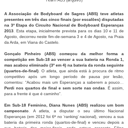
A Associação de Bodyboard de Sagres (ABS) teve atletas
presentes em três das cinco finais (por escalões) disputadas
na 3ª Etapa do Circuito Nacional de Bodyboard Esperanças
2013
. Esta etapa, inicialmente prevista para os dias 10 e 11 de
Agosto, decorreu neste fim-de-semana 3 e 4 de Agosto, na Praia
da Arda, em Viana do Castelo.
Gonçalo Pinheiro (ABS) começou da melhor forma a
competição em Sub-18 ao vencer a sua bateria na Ronda 1,
mas acabou eliminado (3º em 4) na bateria da ronda seguinte
(quartos-de-final)
. O atleta, que ainda está à procura de ritmo
competitivo após um longo período de pausa por lesão,
comentou: “Acabou mais um Esperanças a saberem a pouco…
Perdi nos quartos de final e sem sorte nas ondas
. É assim,
para a frente é que é caminho”.
Em Sub-18 Feminino, Diana Nunes (ABS) realizou um bom
campeonato
. A atleta, a disputar o seu último Nacional
Esperanças (em 2012 foi 6ª no ‘ranking’ nacional), venceu a sua
bateria da primeira ronda (quartos-de-final) e venceu depois a
sua bateria das meias-finais, onde estava presente Filipa