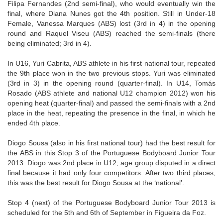
Filipa Fernandes (2nd semi-final), who would eventually win the
final, where Diana Nunes got the 4th position. Still in Under-18
Female, Vanessa Marques (ABS) lost (3rd in 4) in the opening
round and Raquel Viseu (ABS) reached the semi-finals (there
being eliminated; 3rd in 4).
In U16, Yuri Cabrita, ABS athlete in his first national tour, repeated
the 9th place won in the two previous stops. Yuri was eliminated
(3rd in 3) in the opening round (quarter-final). In U14, Tomás
Rosado (ABS athlete and national U12 champion 2012) won his
opening heat (quarter-final) and passed the semi-finals with a 2nd
place in the heat, repeating the presence in the final, in which he
ended 4th place.
Diogo Sousa (also in his first national tour) had the best result for
the ABS in this Stop 3 of the Portuguese Bodyboard Junior Tour
2013: Diogo was 2nd place in U12; age group disputed in a direct
final because it had only four competitors. After two third places,
this was the best result for Diogo Sousa at the ‘national’.
Stop 4 (next) of the Portuguese Bodyboard Junior Tour 2013 is
scheduled for the 5th and 6th of September in Figueira da Foz.