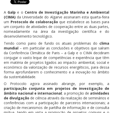
A
Galp
e o
Centro de Investigação Marinha e Ambiental
(CIMA)
da Universidade do Algarve assinaram esta quarta-feira
um
Protocolo de colaboração
que estabelece as bases para
um conjunto de atividades de cooperação entre as duas partes,
nomeadamente na área da investigação científica e do
desenvolvimento tecnológico.
Tendo como pano de fundo os atuais problemas do
clima
mundial
– em particular as conclusões e objetivos que saíram
da Conferência Climática de Paris – a Galp e o CIMA decidiram
conjugar o vasto leque de competências e experiência que têm
em matéria de projetos ligados ao impacto ambiental, social e
económico da valorização de recursos energéticos, para dessa
forma aprofundarem o conhecimento e a inovação no âmbito
da sustentabilidade.
O Protocolo agora assinado abrange, por exemplo, a
participação conjunta em projetos de investigação de
âmbito nacional e internacional
; a promoção de
atividades
de divulgação
de ciência através da realização de seminários e
conferências com a participação de parceiros internacionais; a
criação de mecanismos de partilha de informação e de consulta
mútua, tendo em vista a promoção de projetos comuns e o