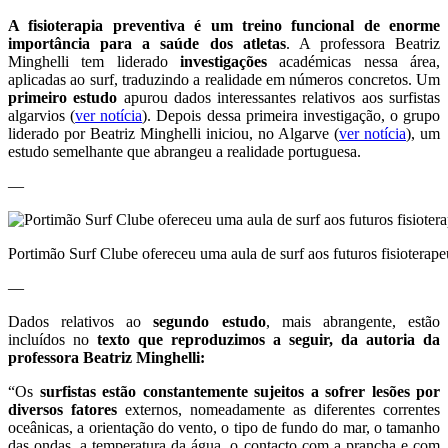
A fisioterapia preventiva é um treino funcional de enorme
importância para a saúde dos atletas
. A professora Beatriz
Minghelli tem liderado
investigações
académicas nessa área,
aplicadas ao surf, traduzindo a realidade em números concretos. Um
primeiro estudo
apurou dados interessantes relativos aos surfistas
algarvios (
ver notícia
). Depois dessa primeira investigação, o grupo
liderado por Beatriz Minghelli iniciou, no Algarve (
ver notícia
), um
estudo semelhante que abrangeu a realidade portuguesa.
—
Portimão Surf Clube ofereceu uma aula de surf aos futuros fisiotera
—
Dados relativos ao
segundo estudo
, mais abrangente, estão
incluídos no
texto que reproduzimos a seguir, da autoria da
professora Beatriz Minghelli:
“Os
surfistas estão constantemente sujeitos a sofrer lesões
por
diversos fatores
externos, nomeadamente as diferentes correntes
oceânicas, a orientação do vento, o tipo de fundo do mar, o tamanho
das ondas, a temperatura da água, o contacto com a prancha e com