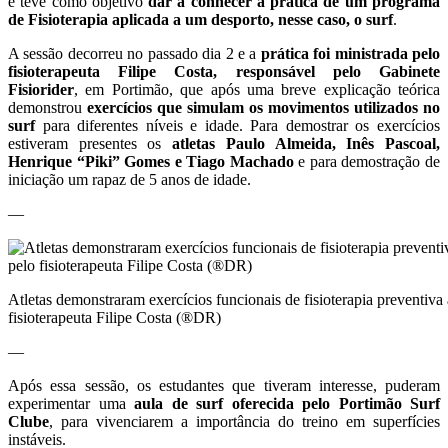
e teve como objetivo
dar a conhecer a prática de um programa
de Fisioterapia aplicada a um desporto, nesse caso, o surf
.
A sessão decorreu no passado dia 2 e a
prática foi ministrada pelo
fisioterapeuta Filipe Costa, responsável pelo Gabinete
Fisiorider
, em Portimão, que após uma breve explicação teórica
demonstrou
exercícios que simulam os movimentos utilizados no
surf
para diferentes níveis e idade. Para demostrar os exercícios
estiveram presentes os
atletas Paulo Almeida, Inês Pascoal,
Henrique “Piki” Gomes e Tiago Machado
e para demostração de
iniciação um rapaz de 5 anos de idade.
—
Atletas demonstraram exercícios funcionais de fisioterapia preventiva 
fisioterapeuta Filipe Costa (®DR)
—
Após essa sessão, os estudantes que tiveram interesse, puderam
experimentar uma
aula de surf oferecida pelo Portimão Surf
Clube
, para vivenciarem a importância do treino em superfícies
instáveis.