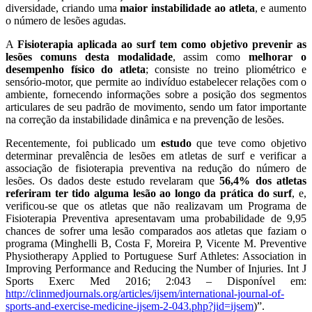
diversidade, criando uma
maior instabilidade ao atleta
, e aumento
o número de lesões agudas.
A
Fisioterapia aplicada ao surf tem como objetivo prevenir as
lesões comuns desta modalidade
, assim como
melhorar o
desempenho físico do atleta
; consiste no treino pliométrico e
sensório-motor, que permite ao indivíduo estabelecer relações com o
ambiente, fornecendo informações sobre a posição dos segmentos
articulares de seu padrão de movimento, sendo um fator importante
na correção da instabilidade dinâmica e na prevenção de lesões.
Recentemente, foi publicado um
estudo
que teve como objetivo
determinar prevalência de lesões em atletas de surf e verificar a
associação de fisioterapia preventiva na redução do número de
lesões. Os dados deste estudo revelaram que
56,4% dos atletas
referiram ter tido alguma lesão ao longo da prática do surf
, e,
verificou-se que os atletas que não realizavam um Programa de
Fisioterapia Preventiva apresentavam uma probabilidade de 9,95
chances de sofrer uma lesão comparados aos atletas que faziam o
programa (Minghelli B, Costa F, Moreira P, Vicente M. Preventive
Physiotherapy Applied to Portuguese Surf Athletes: Association in
Improving Performance and Reducing the Number of Injuries. Int J
Sports Exerc Med 2016; 2:043 – Disponível em:
http://clinmedjournals.org/articles/ijsem/international-journal-of-
sports-and-exercise-medicine-ijsem-2-043.php?jid=ijsem
)”.