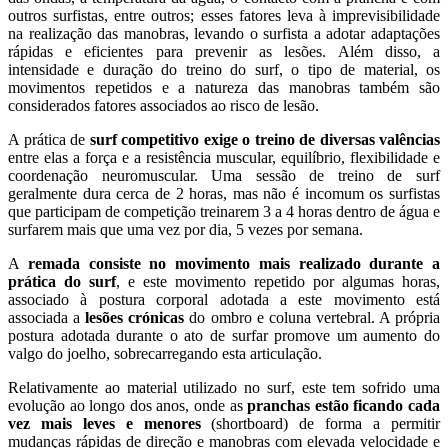
outros surfistas, entre outros; esses fatores leva à imprevisibilidade
na realização das manobras, levando o surfista a adotar adaptações
rápidas e eficientes para prevenir as lesões. Além disso, a
intensidade e duração do treino do surf, o tipo de material, os
movimentos repetidos e a natureza das manobras também são
considerados fatores associados ao risco de lesão.
A prática de
surf competitivo exige o treino de diversas valências
entre elas a força e a resistência muscular, equilíbrio, flexibilidade e
coordenação neuromuscular. Uma sessão de treino de surf
geralmente dura cerca de 2 horas, mas não é incomum os surfistas
que participam de competição treinarem 3 a 4 horas dentro de água e
surfarem mais que uma vez por dia, 5 vezes por semana.
A
remada consiste no movimento mais realizado durante a
prática do surf
, e este movimento repetido por algumas horas,
associado à postura corporal adotada a este movimento está
associada a
lesões crónicas
do ombro e coluna vertebral. A própria
postura adotada durante o ato de surfar promove um aumento do
valgo do joelho, sobrecarregando esta articulação.
Relativamente ao material utilizado no surf, este tem sofrido uma
evolução ao longo dos anos, onde as
pranchas estão ficando cada
vez mais leves e menores
(shortboard) de forma a permitir
mudanças rápidas de direção e manobras com elevada velocidade e