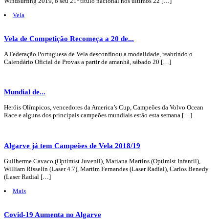
Windsurfing 2019, o seu 21º título nacional nos últimos 22 […]
Vela
Vela de Competição Recomeça a 20 de...
A Federação Portuguesa de Vela desconfinou a modalidade, reabrindo o
Calendário Oficial de Provas a partir de amanhã, sábado 20 […]
Mundial de...
Heróis Olímpicos, vencedores da America’s Cup, Campeões da Volvo Ocean
Race e alguns dos principais campeões mundiais estão esta semana […]
Algarve já tem Campeões de Vela 2018/19
Guilherme Cavaco (Optimist Juvenil), Mariana Martins (Optimist Infantil),
William Risselin (Laser 4.7), Martim Fernandes (Laser Radial), Carlos Benedy
(Laser Radial […]
Mais
Covid-19 Aumenta no Algarve