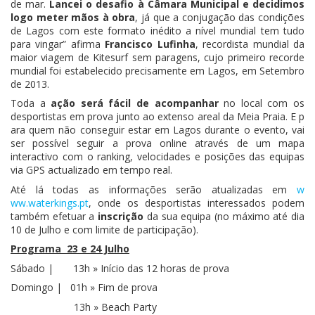
de mar.
Lancei o desafio à Câmara Municipal e decidimos
logo meter mãos à obra
, já que a conjugação das condições
de Lagos com este formato inédito a nível mundial tem tudo
para vingar” ­​afirma
Francisco Lufinha
, recordista mundial da
maior viagem de Kitesurf sem paragens, cujo primeiro recorde
mundial foi estabelecido precisamente em Lagos, em Setembro
de 2013.
Toda a
ação será fácil de acompanhar
no local com os
desportistas em prova junto ao extenso areal da Meia Praia. E p​
ara quem não conseguir estar em Lagos durante o evento, vai
ser possível ​seguir a prova online através de um mapa
interactivo com o ranking, velocidades e posições das equipas
via GPS actualizado em tempo real.
Até lá todas as informações serão atualizadas em
w​
ww.waterkings.pt
,​ onde os desportistas interessados podem
também efetuar a
inscrição
da sua equipa (no máximo​ até dia
10 de Julho ​e com limite de participação).
Programa ­ 23 e 24 Julho
Sábado | 13h » Início das 12 horas de prova
Domingo | 01h » Fim de prova
13h » Beach Party