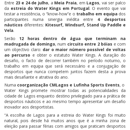
Entre
23 e 24 de julho
, a
Meia Praia
, em
Lagos
, vai ser palco
da
estreia do Water Kings em Portugal
. O evento que vai
testar a resistência, o “know-­how”​e o
trabalho em equipa
dos
participantes numa sinergia inédita entre
4 desportos
náuticos
diferentes:
Kitesurf, Windsurf, Stand Up Paddle e
Vela
.
Serão
12 horas dentro de água que terminam na
madrugada de domingo
, num
circuito entre 2 bóias
e com
um objectivo claro: ​
dar o maior número possível de voltas
ao percurso
e obter o estatuto Water Kings​. A duração do
desafio, o facto de decorrer também no período noturno, o
trabalho em equipa que será necessário e a conjugação de
desportos que nunca competem juntos fazem desta a prova
mais desafiante e atrativa do ano.
Numa
co­organização C​MLagos ​e​ L​ufinha Sports Events
,​ o ​
Water Kings​ promete mostrar todas as potencialidades da
cidade de Lagos enquanto destino privilegiado para a prática de
desportos náuticos​ e ao mesmo tempo apresentar um d​esafio
inovador aos desportistas.​
“A escolha de Lagos para a estreia do Water Kings foi muito
natural, pois desde há muitos anos que é a minha zona de
eleição para passar férias com amigos que praticam desportos