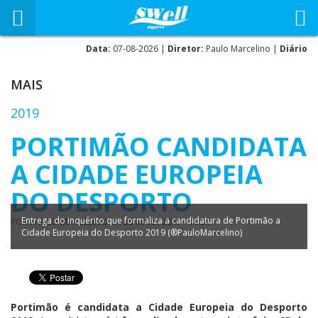
Data:
07-08-2026 |
Diretor:
Paulo Marcelino |
Diário
MAIS
2019
PORTIMÃO CANDIDATA
A CIDADE EUROPEIA
DO DESPORTO
Entrega do inquérito que formaliza a candidatura de Portimão a
POR
PAULO MARCELINO
EM
25 MAIO, 2017 - 19:51
Cidade Europeia do Desporto 2019 (®PauloMarcelino)
Portimão é candidata a Cidade Europeia do Desporto