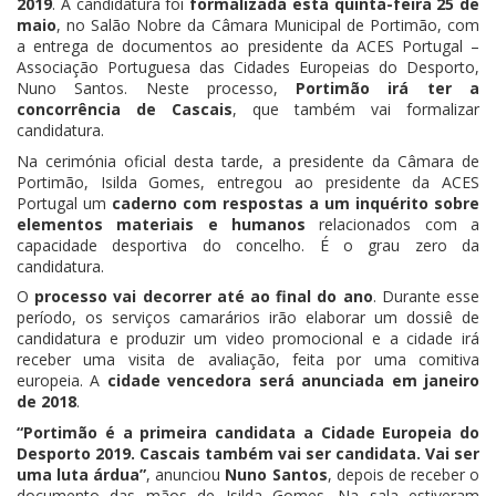
2019
. A candidatura foi
formalizada esta quinta-feira 25 de
maio
, no Salão Nobre da Câmara Municipal de Portimão, com
a entrega de documentos ao presidente da ACES Portugal –
Associação Portuguesa das Cidades Europeias do Desporto,
Nuno Santos. Neste processo,
Portimão irá ter a
concorrência de Cascais
, que também vai formalizar
candidatura.
Na cerimónia oficial desta tarde, a presidente da Câmara de
Portimão, Isilda Gomes, entregou ao presidente da ACES
Portugal um
caderno com respostas a um inquérito sobre
elementos materiais e humanos
relacionados com a
capacidade desportiva do concelho. É o grau zero da
candidatura.
O
processo vai decorrer até ao final do ano
. Durante esse
período, os serviços camarários irão elaborar um dossiê de
candidatura e produzir um video promocional e a cidade irá
receber uma visita de avaliação, feita por uma comitiva
europeia. A
cidade vencedora será anunciada em janeiro
de 2018
.
“Portimão é a primeira candidata a Cidade Europeia do
Desporto 2019. Cascais também vai ser candidata. Vai ser
uma luta árdua”
, anunciou
Nuno Santos
, depois de receber o
documento das mãos de Isilda Gomes. Na sala estiveram