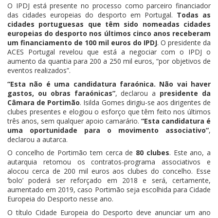
O IPDJ está presente no processo como parceiro financiador
das cidades europeias do desporto em Portugal.
Todas as
cidades portuguesas que têm sido nomeadas cidades
europeias do desporto nos últimos cinco anos receberam
um financiamento de 100 mil euros do IPDJ
. O presidente da
ACES Portugal revelou que está a negociar com o IPDJ o
aumento da quantia para 200 a 250 mil euros, “por objetivos de
eventos realizados”.
“Esta não é uma candidatura faraónica. Não vai haver
gastos, ou obras faraónicas”
, declarou a
presidente da
Câmara de Portimão
. Isilda Gomes dirigiu-se aos dirigentes de
clubes presentes e elogiou o esforço que têm feito nos últimos
três anos, sem qualquer apoio camarário.
“Esta candidatura é
uma oportunidade para o movimento associativo”
,
declarou a autarca.
O concelho de Portimão tem cerca de
80 clubes
. Este ano, a
autarquia retomou os contratos-programa associativos e
alocou cerca de 200 mil euros aos clubes do concelho. Esse
‘bolo’ poderá ser reforçado em 2018 e será, certamente,
aumentado em 2019, caso Portimão seja escolhida para Cidade
Europeia do Desporto nesse ano.
O título Cidade Europeia do Desporto deve anunciar um ano